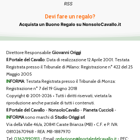
RSS
Devi fare un regalo?
Acquista un Buono Regalo su NonsoloCavallo.it
Direttore Responsabile
Giovanni Origgi
Il Portale del Cavallo
: Data di realizzazione 12 Aprile 2001. Testata
Registrata presso il Tribunale di Milano: Registrazione n° 422 del 25
Maggio 2005
IN
FORMA
: Testata Registrata presso il Tribunale di Monza:
Registrazione n° 7 del 19 Giugno 2018
Copyright © 2001-2026 • Tutti i diritti riservati, vietata la
riproduzione anche parziale di tutti i contenuti.
Il Portale del Cavallo
-
NonsoloCavallo
-
Pianeta Cuccioli
-
IN
FORMA
sono marchi di
Studio Origgi srl
Via della Valle 46/a, 20841 Carate Brianza (MB) • C.F. e P. IVA:
08102670968 - REA: MB-1887970
Tel:
0362/990913
- Email:
redazione@ilportaledelcavallo.it
- PEC: