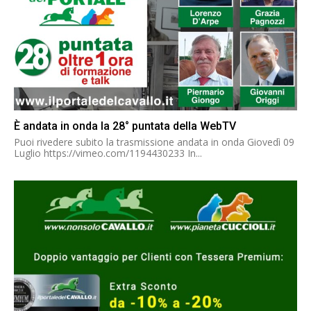
È andata in onda la 28° puntata della WebTV
Puoi rivedere subito la trasmissione andata in onda Giovedì 09
Luglio https://vimeo.com/1194430233 In...