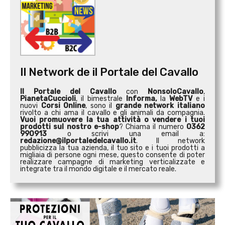
Il Network de il Portale del Cavallo
Il Portale del Cavallo
con
NonsoloCavallo
,
PianetaCuccioli
, il bimestrale
Informa,
la
WebTV
e i
nuovi
Corsi Online
, sono il
grande network italiano
rivolto a chi ama il cavallo e gli animali da compagnia.
Vuoi promuovere la tua attività o
vendere i tuoi
prodotti sul nostro e-shop
? Chiama il numero
0362
990913
o scrivi una email a:
redazione@ilportaledelcavallo.it
. Il network
pubblicizza la tua azienda, il tuo sito e i tuoi prodotti a
migliaia di persone ogni mese, questo consente di poter
realizzare campagne di marketing verticalizzate e
integrate tra il mondo digitale e il mercato reale.