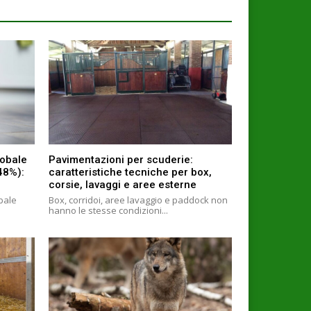
lobale
Pavimentazioni per scuderie:
+48%):
caratteristiche tecniche per box,
corsie, lavaggi e aree esterne
obale
Box, corridoi, aree lavaggio e paddock non
hanno le stesse condizioni...