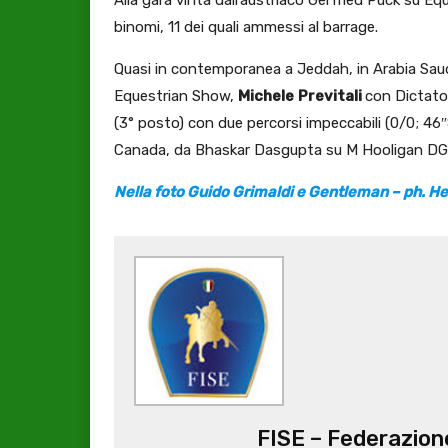
binomi, 11 dei quali ammessi al barrage.
Quasi in contemporanea a Jeddah, in Arabia Saudi
Equestrian Show,
Michele
Previtali
con Dictato
(3° posto) con due percorsi impeccabili (0/0; 46″89
Canada, da Bhaskar Dasgupta su M Hooligan DG 
Nella foto Guido Grimaldi e Gentleman – ph. H
FISE – Federazione