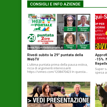
CONSIGLI E INFO AZIENDE
Rivedi subito la 29° puntata della
Approfi
WebTV
-15%. 
Repell
L'ultima puntata prima della pausa estiva,
ricca di argomenti interessanti
Super sa
https://vimeo.com/1208470423 In questa...
spesa al