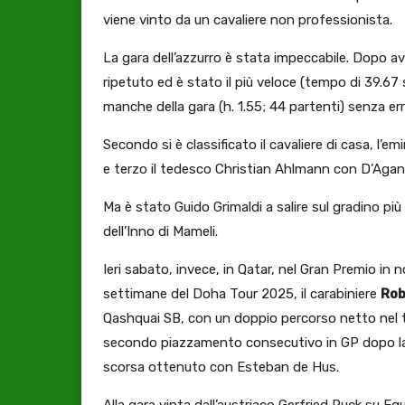
viene vinto da un cavaliere non professionista.
La gara dell’azzurro è stata impeccabile. Dopo av
ripetuto ed è stato il più veloce (tempo di 39.67 
manche della gara (h. 1.55; 44 partenti) senza err
Secondo si è classificato il cavaliere di casa, l’
e terzo il tedesco Christian Ahlmann con D’Agani
Ma è stato Guido Grimaldi a salire sul gradino più
dell’Inno di Mameli.
Ieri sabato, invece, in Qatar, nel Gran Premio in 
settimane del Doha Tour 2025, il carabiniere
Rob
Qashquai SB, con un doppio percorso netto nel te
secondo piazzamento consecutivo in GP dopo la 
scorsa ottenuto con Esteban de Hus.
Alla gara vinta dall’austriaco Gerfried Puck su E