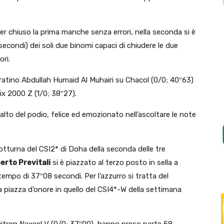
er chiuso la prima manche senza errori, nella seconda si è
secondi) dei soli due binomi capaci di chiudere le due
ori.
emiratino Abdullah Humaid Al Muhairi su Chacol (0/0; 40″63)
x 2000 Z (1/0; 38″27).
 alto del podio, felice ed emozionato nell’ascoltare le note
notturna del CSI2* di Doha della seconda delle tre
erto Previtali
si è piazzato al terzo posto in sella a
mpo di 37″08 secondi. Per l’azzurro si tratta del
piazza d’onore in quello del CSI4*-W della settimana
quitron Naxcel V (0/0; 37″00), hanno preso parte 58