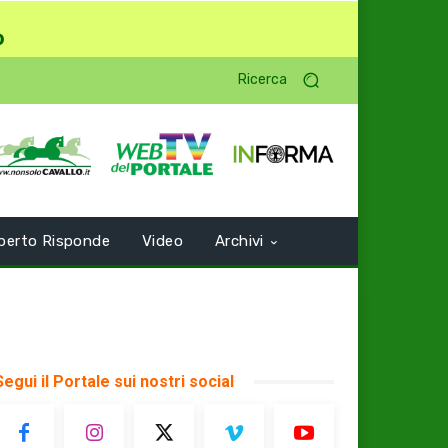
o
Ricerca
perto Risponde
Video
Archivi
Segui il Portale sui nostri social