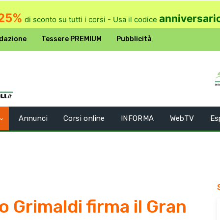
25%
anniversari
di sconto su tutti i corsi - Usa il codice
dazione
Tessere PREMIUM
Pubblicità
Annunci
Corsi online
INFORMA
WebTV
Es
o Grimaldi firma il Gran