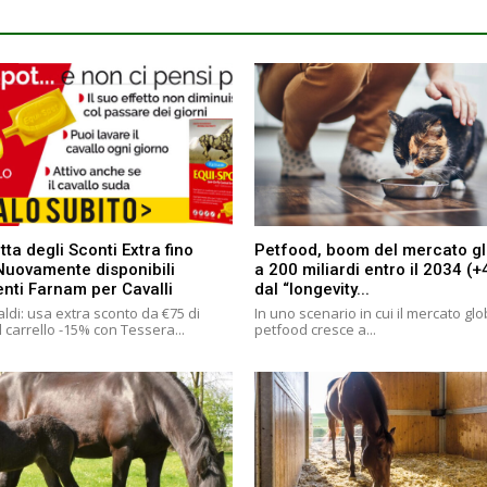
tta degli Sconti Extra fino
Petfood, boom del mercato g
Nuovamente disponibili
a 200 miliardi entro il 2034 (
enti Farnam per Cavalli
dal “longevity...
ldi: usa extra sconto da €75 di
In uno scenario in cui il mercato gl
 carrello -15% con Tessera...
petfood cresce a...