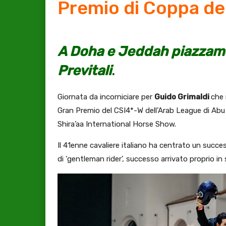
Premio di Coppa de
A Doha e Jeddah piazzament
Previtali
.
Giornata da incorniciare per
Guido Grimaldi
che 
Gran Premio del CSI4*-W dell’Arab League di Abu 
Shira’aa International Horse Show.
Il 41enne cavaliere italiano ha centrato un succes
di ‘gentleman rider’, successo arrivato proprio in