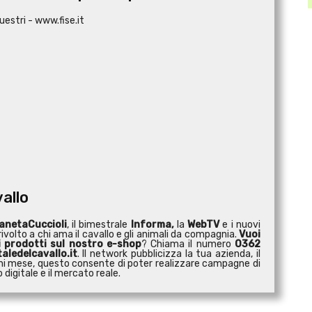
uestri - www.fise.it
vallo
anetaCuccioli
, il bimestrale
Informa,
la
WebTV
e i nuovi
ivolto a chi ama il cavallo e gli animali da compagnia.
Vuoi
i prodotti sul nostro e-shop
? Chiama il numero
0362
aledelcavallo.it
. Il network pubblicizza la tua azienda, il
 ogni mese, questo consente di poter realizzare campagne di
digitale e il mercato reale.