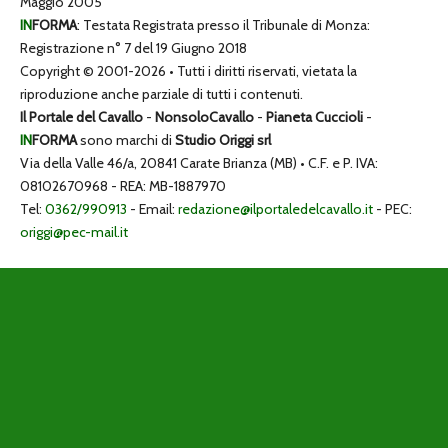
Maggio 2005
IN
FORMA
: Testata Registrata presso il Tribunale di Monza:
Registrazione n° 7 del 19 Giugno 2018
Copyright © 2001-2026 • Tutti i diritti riservati, vietata la
riproduzione anche parziale di tutti i contenuti.
Il Portale del Cavallo
-
NonsoloCavallo
-
Pianeta Cuccioli
-
IN
FORMA
sono marchi di
Studio Origgi srl
Via della Valle 46/a, 20841 Carate Brianza (MB) • C.F. e P. IVA:
08102670968 - REA: MB-1887970
Tel:
0362/990913
- Email:
redazione@ilportaledelcavallo.it
- PEC:
origgi@pec-mail.it