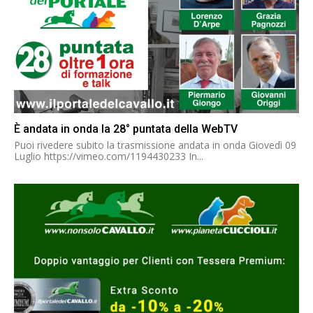
È andata in onda la 28° puntata della WebTV
Puoi rivedere subito la trasmissione andata in onda Giovedì 09
Luglio https://vimeo.com/1194430233 In...