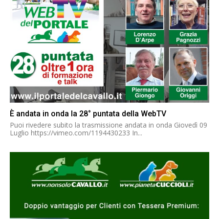
È andata in onda la 28° puntata della WebTV
Puoi rivedere subito la trasmissione andata in onda Giovedì 09
Luglio https://vimeo.com/1194430233 In...