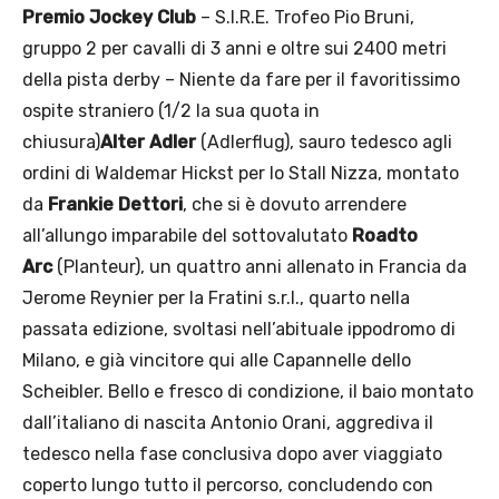
Premio Jockey Club
– S.I.R.E. Trofeo Pio Bruni,
gruppo 2 per cavalli di 3 anni e oltre sui 2400 metri
della pista derby – Niente da fare per il favoritissimo
ospite straniero (1/2 la sua quota in
chiusura)
Alter Adler
(Adlerflug), sauro tedesco agli
ordini di Waldemar Hickst per lo Stall Nizza, montato
da
Frankie Dettori
, che si è dovuto arrendere
all’allungo imparabile del sottovalutato
Roadto
Arc
(Planteur), un quattro anni allenato in Francia da
Jerome Reynier per la Fratini s.r.l., quarto nella
passata edizione, svoltasi nell’abituale ippodromo di
Milano, e già vincitore qui alle Capannelle dello
Scheibler. Bello e fresco di condizione, il baio montato
dall’italiano di nascita Antonio Orani, aggrediva il
tedesco nella fase conclusiva dopo aver viaggiato
coperto lungo tutto il percorso, concludendo con