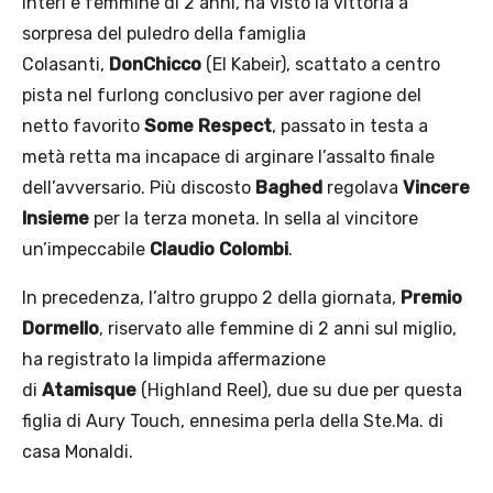
interi e femmine di 2 anni, ha visto la vittoria a
sorpresa del puledro della famiglia
Colasanti,
DonChicco
(El Kabeir), scattato a centro
pista nel furlong conclusivo per aver ragione del
netto favorito
Some Respect
, passato in testa a
metà retta ma incapace di arginare l’assalto finale
dell’avversario. Più discosto
Baghed
regolava
Vincere
Insieme
per la terza moneta. In sella al vincitore
un’impeccabile
Claudio Colombi
.
In precedenza, l’altro gruppo 2 della giornata,
Premio
Dormello
, riservato alle femmine di 2 anni sul miglio,
ha registrato la limpida affermazione
di
Atamisque
(Highland Reel), due su due per questa
figlia di Aury Touch, ennesima perla della Ste.Ma. di
casa Monaldi.