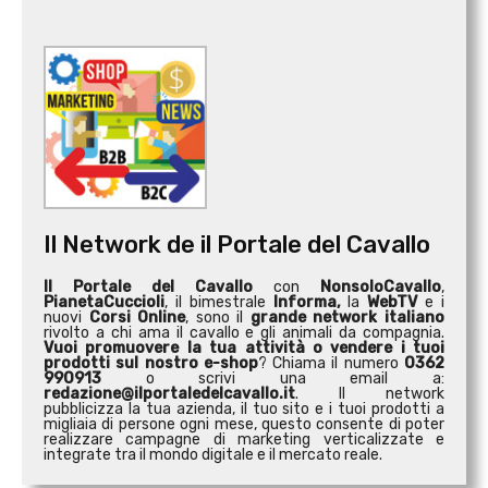
Il Network de il Portale del Cavallo
Il Portale del Cavallo
con
NonsoloCavallo
,
PianetaCuccioli
, il bimestrale
Informa,
la
WebTV
e i
nuovi
Corsi Online
, sono il
grande network italiano
rivolto a chi ama il cavallo e gli animali da compagnia.
Vuoi promuovere la tua attività o
vendere i tuoi
prodotti sul nostro e-shop
? Chiama il numero
0362
990913
o scrivi una email a:
redazione@ilportaledelcavallo.it
. Il network
pubblicizza la tua azienda, il tuo sito e i tuoi prodotti a
migliaia di persone ogni mese, questo consente di poter
realizzare campagne di marketing verticalizzate e
integrate tra il mondo digitale e il mercato reale.