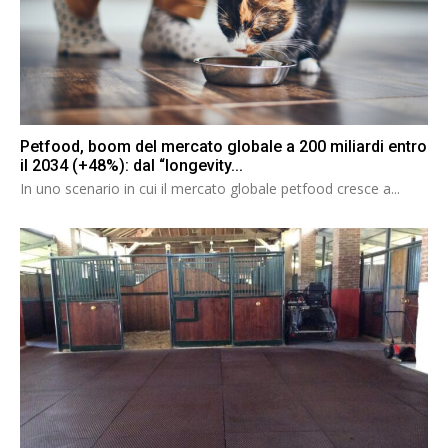
Petfood, boom del mercato globale a 200 miliardi entro
il 2034 (+48%): dal “longevity...
In uno scenario in cui il mercato globale petfood cresce a...