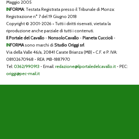
Maggio 2005
IN
FORMA
: Testata Registrata presso il Tribunale di Monza:
Registrazione n° 7 del 19 Giugno 2018
Copyright © 2001-2026 • Tutti i diritti riservati, vietata la
riproduzione anche parziale di tutti i contenuti.
Il Portale del Cavallo
-
NonsoloCavallo
-
Pianeta Cuccioli
-
IN
FORMA
sono marchi di
Studio Origgi srl
Via della Valle 46/a, 20841 Carate Brianza (MB) • C.F. e P. IVA:
08102670968 - REA: MB-1887970
Tel:
0362/990913
- Email:
redazione@ilportaledelcavallo.it
- PEC:
origgi@pec-mail.it