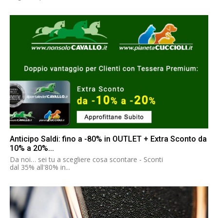
Anticipo Saldi: fino a -80% in OUTLET + Extra Sconto da
10% a 20%...
Da noi… sei tu a scegliere cosa scontare - Sconti
dal 35% all'80% in...