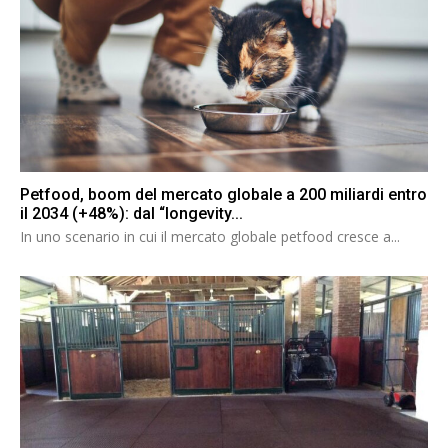
Petfood, boom del mercato globale a 200 miliardi entro
il 2034 (+48%): dal “longevity...
In uno scenario in cui il mercato globale petfood cresce a...