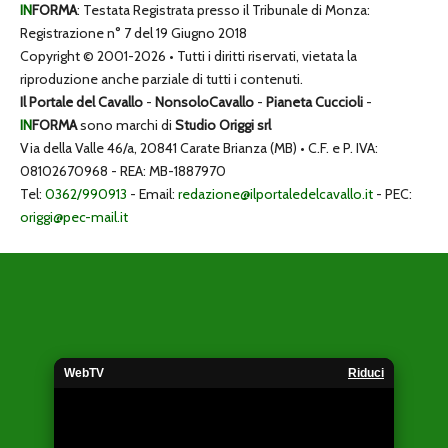
IN
FORMA
: Testata Registrata presso il Tribunale di Monza:
Registrazione n° 7 del 19 Giugno 2018
Copyright © 2001-2026 • Tutti i diritti riservati, vietata la
riproduzione anche parziale di tutti i contenuti.
Il Portale del Cavallo
-
NonsoloCavallo
-
Pianeta Cuccioli
-
IN
FORMA
sono marchi di
Studio Origgi srl
Via della Valle 46/a, 20841 Carate Brianza (MB) • C.F. e P. IVA:
08102670968 - REA: MB-1887970
Tel:
0362/990913
- Email:
redazione@ilportaledelcavallo.it
- PEC:
origgi@pec-mail.it
WebTV
Riduci