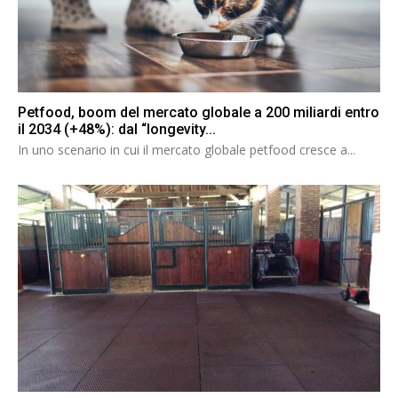
Petfood, boom del mercato globale a 200 miliardi entro
il 2034 (+48%): dal “longevity...
In uno scenario in cui il mercato globale petfood cresce a...