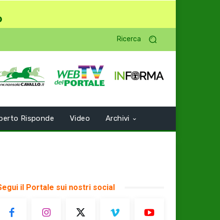
o
Ricerca
perto Risponde
Video
Archivi
Segui il Portale sui nostri social