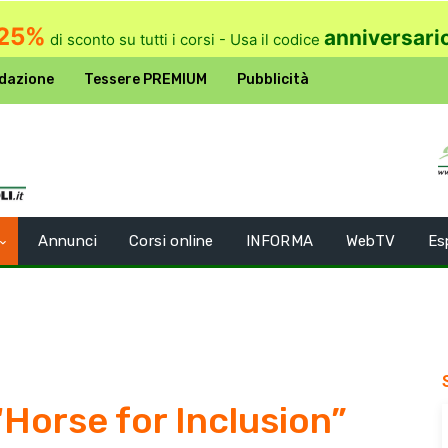
25%
anniversari
di sconto su tutti i corsi - Usa il codice
dazione
Tessere PREMIUM
Pubblicità
Annunci
Corsi online
INFORMA
WebTV
Es
“Horse for Inclusion”