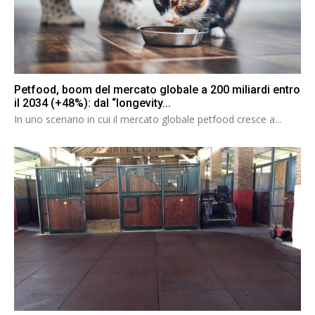
Petfood, boom del mercato globale a 200 miliardi entro
il 2034 (+48%): dal “longevity...
In uno scenario in cui il mercato globale petfood cresce a...