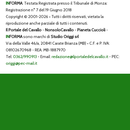
IN
FORMA
: Testata Registrata presso il Tribunale di Monza:
Registrazione n° 7 del 19 Giugno 2018
Copyright © 2001-2026 • Tutti i diritti riservati, vietata la
riproduzione anche parziale di tutti i contenuti.
Il Portale del Cavallo
-
NonsoloCavallo
-
Pianeta Cuccioli
-
IN
FORMA
sono marchi di
Studio Origgi srl
Via della Valle 46/a, 20841 Carate Brianza (MB) • C.F. e P. IVA:
08102670968 - REA: MB-1887970
Tel:
0362/990913
- Email:
redazione@ilportaledelcavallo.it
- PEC:
origgi@pec-mail.it