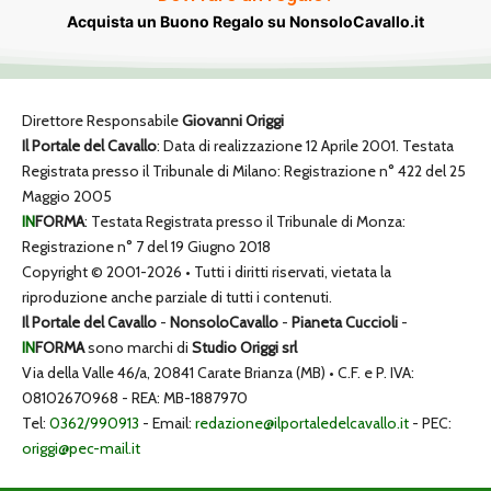
Acquista un Buono Regalo su NonsoloCavallo.it
Direttore Responsabile
Giovanni Origgi
Il Portale del Cavallo
: Data di realizzazione 12 Aprile 2001. Testata
Registrata presso il Tribunale di Milano: Registrazione n° 422 del 25
Maggio 2005
IN
FORMA
: Testata Registrata presso il Tribunale di Monza:
Registrazione n° 7 del 19 Giugno 2018
Copyright © 2001-2026 • Tutti i diritti riservati, vietata la
riproduzione anche parziale di tutti i contenuti.
Il Portale del Cavallo
-
NonsoloCavallo
-
Pianeta Cuccioli
-
IN
FORMA
sono marchi di
Studio Origgi srl
Via della Valle 46/a, 20841 Carate Brianza (MB) • C.F. e P. IVA:
08102670968 - REA: MB-1887970
Tel:
0362/990913
- Email:
redazione@ilportaledelcavallo.it
- PEC:
origgi@pec-mail.it