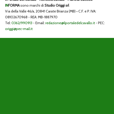
IN
FORMA
sono marchi di
Studio Origgi srl
Via della Valle 46/a, 20841 Carate Brianza (MB) • C.F. e P. IVA:
08102670968 - REA: MB-1887970
Tel:
0362/990913
- Email:
redazione@ilportaledelcavallo.it
- PEC:
origgi@pec-mail.it