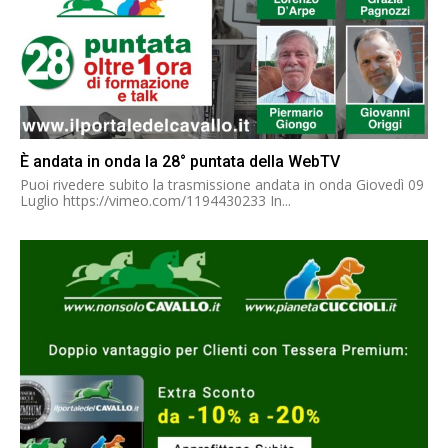
È andata in onda la 28° puntata della WebTV
Puoi rivedere subito la trasmissione andata in onda Giovedì 09
Luglio https://vimeo.com/1194430233 In...