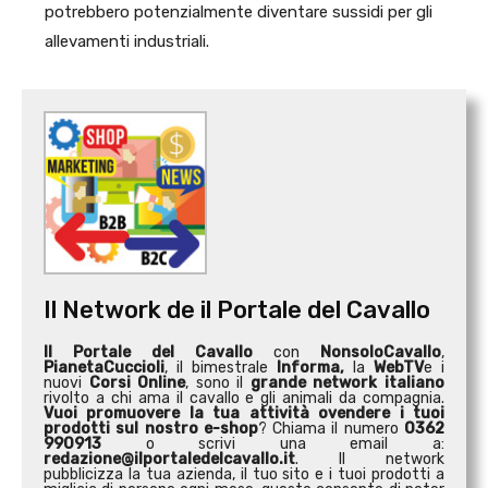
potrebbero potenzialmente diventare sussidi per gli
allevamenti industriali.
Il Network de il Portale del Cavallo
Il Portale del Cavallo
con
NonsoloCavallo
,
PianetaCuccioli
, il bimestrale
Informa,
la
WebTV
e i
nuovi
Corsi Online
, sono il
grande network italiano
rivolto a chi ama il cavallo e gli animali da compagnia.
Vuoi promuovere la tua attività o
vendere i tuoi
prodotti sul nostro e-shop
? Chiama il numero
0362
990913
o scrivi una email a:
redazione@ilportaledelcavallo.it
. Il network
pubblicizza la tua azienda, il tuo sito e i tuoi prodotti a