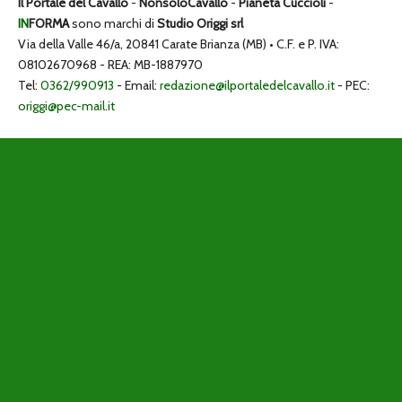
Il Portale del Cavallo
-
NonsoloCavallo
-
Pianeta Cuccioli
-
IN
FORMA
sono marchi di
Studio Origgi srl
Via della Valle 46/a, 20841 Carate Brianza (MB) • C.F. e P. IVA:
08102670968 - REA: MB-1887970
Tel:
0362/990913
- Email:
redazione@ilportaledelcavallo.it
- PEC:
origgi@pec-mail.it