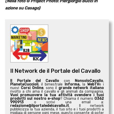
(Nella foto © Project Photo: Piergiorgio Bucci in
azione su Casago)
Il Network de il Portale del Cavallo
Il Portale del Cavallo
con
NonsoloCavallo
,
PianetaCuccioli
, il bimestrale
Informa,
la
WebTV
e i
nuovi
Corsi Online
, sono il
grande network italiano
rivolto a chi ama il cavallo e gli animali da compagnia.
Vuoi promuovere la tua attività o
vendere i tuoi
prodotti sul nostro e-shop
? Chiama il numero
0362
990913
o scrivi una email a:
redazione@ilportaledelcavallo.it
. Il network
pubblicizza la tua azienda, il tuo sito e i tuoi prodotti a
migliaia di persone ogni mese, questo consente di poter