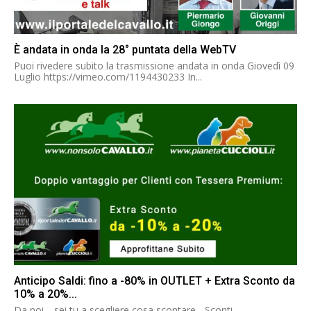
È andata in onda la 28° puntata della WebTV
Puoi rivedere subito la trasmissione andata in onda Giovedì 09
Luglio https://vimeo.com/1194430233 In...
Anticipo Saldi: fino a -80% in OUTLET + Extra Sconto da
10% a 20%...
Da noi… sei tu a scegliere cosa scontare - Sconti