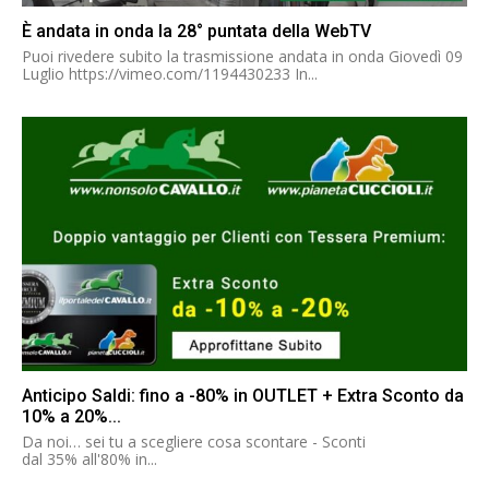
È andata in onda la 28° puntata della WebTV
Puoi rivedere subito la trasmissione andata in onda Giovedì 09
Luglio https://vimeo.com/1194430233 In...
Anticipo Saldi: fino a -80% in OUTLET + Extra Sconto da
10% a 20%...
Da noi… sei tu a scegliere cosa scontare - Sconti
dal 35% all'80% in...