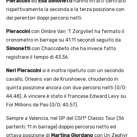
Pieraccini
ed
Elia Simonetti
hanno infatti centrato
rispettivamente la seconda e la terza posizione con
dei perentori doppi percorsi netti.
Pieraccini
con Ombre Van ‘T Zorgvliet ha fermato il
cronometro in barrage su 41.11 secondi seguito da
Simonetti
con Chaccobeto che ha invece fatto
registrare il tempo di 43.36.
Neri Pieraccini
si è inoltre ripetuto con un secondo
cavallo, Orleans van de Kruishoeve, chiudendo in
quinta posizione ancora con due percorsi netti (0/0;
44.48). A vincere è stato il francese Edward Levy su
For Millions de Pao (0/0; 40.57).
Sempre a Valencia, nel GP del CSI1* Classic Tour (36
partenti; 11 in barrage) doppio percorso netto ed
ottava posizione di
Martina Giordano
con Un Zephyr