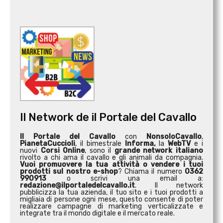
Il Network de il Portale del Cavallo
Il Portale del Cavallo
con
NonsoloCavallo
,
PianetaCuccioli
, il bimestrale
Informa,
la
WebTV
e i
nuovi
Corsi Online
, sono il
grande network italiano
rivolto a chi ama il cavallo e gli animali da compagnia.
Vuoi promuovere la tua attività o
vendere i tuoi
prodotti sul nostro e-shop
? Chiama il numero
0362
990913
o scrivi una email a:
redazione@ilportaledelcavallo.it
. Il network
pubblicizza la tua azienda, il tuo sito e i tuoi prodotti a
migliaia di persone ogni mese, questo consente di poter
realizzare campagne di marketing verticalizzate e
integrate tra il mondo digitale e il mercato reale.