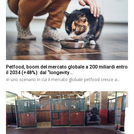
Petfood, boom del mercato globale a 200 miliardi entro
il 2034 (+48%): dal “longevity...
In uno scenario in cui il mercato globale petfood cresce a...