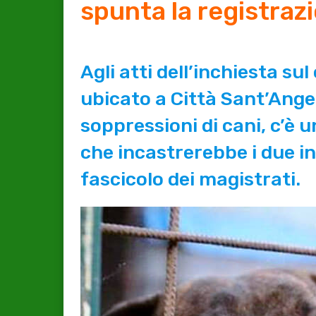
spunta la registraz
Agli atti dell’inchiesta sul
ubicato a Città Sant’Ange
soppressioni di cani, c’è 
che incastrerebbe i due i
fascicolo dei magistrati.