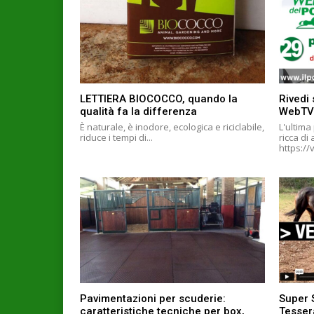
LETTIERA BIOCOCCO, quando la
Rivedi 
qualità fa la differenza
WebTV
È naturale, è inodore, ecologica e riciclabile,
L'ultima
riduce i tempi di...
ricca di
Pavimentazioni per scuderie:
Super 
caratteristiche tecniche per box,
Tesser