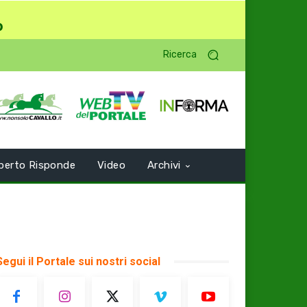
o
Ricerca
perto Risponde
Video
Archivi
Segui il Portale sui nostri social