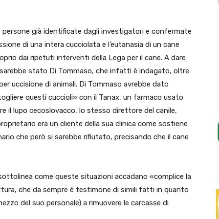
e persone già identificate dagli investigatori e confermate
sione di una intera cucciolata e l’eutanasia di un cane
o dai ripetuti interventi della Lega per il cane. A dare
ta sarebbe stato Di Tommaso, che infatti è indagato, oltre
 per uccisione di animali. Di Tommaso avrebbe dato
 togliere questi cuccioli» con il Tanax, un farmaco usato
nare il lupo cecoslovacco, lo stesso direttore del canile,
proprietario era un cliente della sua clinica come sostiene
nario che però si sarebbe rifiutato, precisando che il cane
li sottolinea come queste situazioni accadano «complice la
ttura, che da sempre è testimone di simili fatti in quanto
ezzo del suo personale) a rimuovere le carcasse di