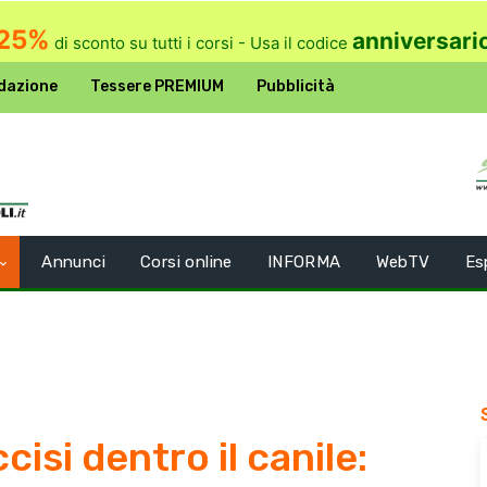
25%
anniversari
di sconto su tutti i corsi - Usa il codice
dazione
Tessere PREMIUM
Pubblicità
Annunci
Corsi online
INFORMA
WebTV
Es
cisi dentro il canile: