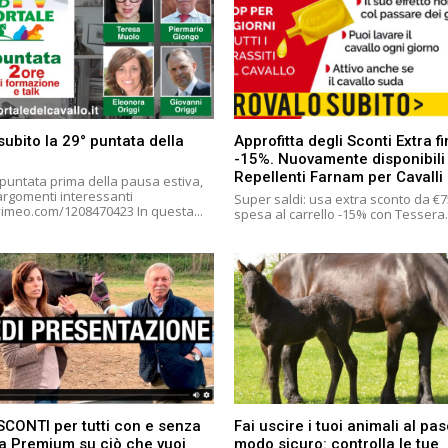
subito la 29° puntata della
Approfitta degli Sconti Extra f
-15%. Nuovamente disponibili
Repellenti Farnam per Cavalli
 puntata prima della pausa estiva,
 argomenti interessanti
Super saldi: usa extra sconto da €7
https://vimeo.com/1208470423 In questa...
spesa al carrello -15% con Tessera.
SCONTI per tutti con e senza
Fai uscire i tuoi animali al pas
a Premium su ciò che vuoi
modo sicuro: controlla le tue