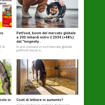
ino
Petfood, boom del mercato globale
a 200 miliardi entro il 2034 (+48%):
dal “longevity...
5 di
In uno scenario in cui il mercato globale
..
petfood cresce a...
colo in
Costi di lettiere in aumento?
Come rendere la gestione dei box più