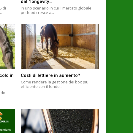
dal “longevity...
5 di
In uno scenario in cui il mercato globale
..
petfood cresce a...
colo in
Costi di lettiere in aumento?
Come rendere la gestione dei box più
efficiente con il fondo...
odo