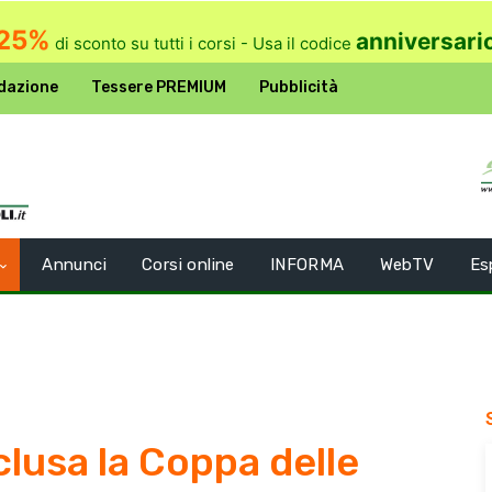
25%
anniversari
di sconto su tutti i corsi - Usa il codice
dazione
Tessere PREMIUM
Pubblicità
Annunci
Corsi online
INFORMA
WebTV
Es
lusa la Coppa delle