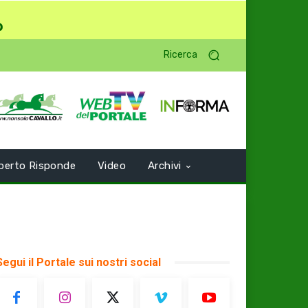
o
Ricerca
perto Risponde
Video
Archivi
Segui il Portale sui nostri social