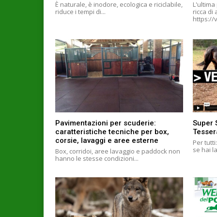
È naturale, è inodore, ecologica e riciclabile,
L'ultima
riduce i tempi di...
ricca di
Pavimentazioni per scuderie:
Super 
caratteristiche tecniche per box,
Tesser
corsie, lavaggi e aree esterne
Per tutt
se hai l
Box, corridoi, aree lavaggio e paddock non
hanno le stesse condizioni...