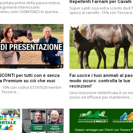
Repellenti Farnam per Cavalli
 puntata prima della pausa estiva,
 argomenti interessanti
Super saldi: usa extra sconto da €7
https://vimeo.com/1208470423 In questa...
spesa al carrello -15% con Tessera.
SCONTI per tutti con e senza
Fai uscire i tuoi animali al pas
a Premium su ciò che vuoi
modo sicuro: controlla le tue
recinzioni!
i: -10% con codice ESTATE26 mentre
a Tessera...
Una recinzione elettrificata è un m
sicuro ed efficace per mantenere...