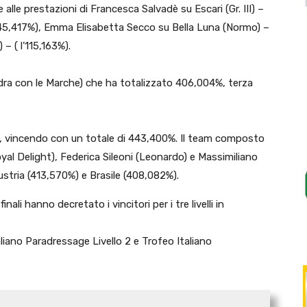
 alle prestazioni di Francesca Salvadè su Escari (Gr. III) –
 (145,417%), Emma Elisabetta Secco su Bella Luna (Normo) –
 – ( l’115,163%).
dra con le Marche) che ha totalizzato 406,004%, terza
re, vincendo con un totale di 443,400%. Il team composto
yal Delight), Federica Sileoni (Leonardo) e Massimiliano
 Austria (413,570%) e Brasile (408,082%).
inali hanno decretato i vincitori per i tre livelli in
aliano Paradressage Livello 2 e Trofeo Italiano