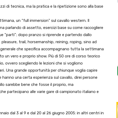
zi di tecnica, ma la pratica e la ripetizione sono alla base
imana, un “full immersion” sul cavallo western. Il
na parlando di assetto, esercizi base su come raccogliere
e sue “parti”; dopo pranzo si riprende e partendo dallo
 pleasure, trail, horsemanship, reining, roping, sino ad
sia generale che specifica accompagnano tutta la settimana
to un vero e proprio show. Più di 50 ore di corso teorico
o, ovvero scegliendo le lezioni che si vogliono
eri. Una grande opportunità per chiunque voglia capire
e hanno una certa esperienza sul cavallo, direi persone
llo sarebbe bene che fosse il proprio, ma
che partecipano alle varie gare di campionato italiano e
aio dal 3 al 9 e dal 20 al 26 giugno 2005: in altri centri in