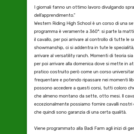
I giornali fanno un ottimo lavoro divulgando spraz
dell’apprendimento.”
Western Riding High School è un corso di una sett
programma è veramente a 360°: si parte la matti
il cavallo, per poi arrivare al controllo di tutte l
showmanship, ci si addentra in tute le specialità,
arrivare al versatility ranch. Momenti di teoria 
per poi arrivare alla domenica dove si mette in at
pratico costruito però come un corso universitari
frequentare e potendo ripassare nei momenti lib
possono accedere a questi corsi, tutti coloro ch
che almeno montano da sette, otto mesi. Il cava
eccezionalmente possiamo fornire cavalli nostri 
che quindi sono garanzia di una certa qualità.
Viene programmato alla Badi Farm agli inizi di genn