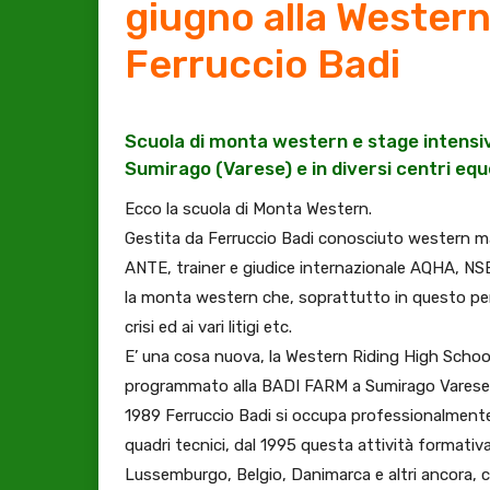
giugno alla Western
Ferruccio Badi
Scuola di monta western e stage intensi
Sumirago (Varese) e in diversi centri eque
Ecco la scuola di Monta Western.
Gestita da Ferruccio Badi conosciuto western ma
ANTE, trainer e giudice internazionale AQHA, N
la monta western che, soprattutto in questo per
crisi ed ai vari litigi etc.
E’ una cosa nuova, la Western Riding High Schoo
programmato alla BADI FARM a Sumirago Varese e i
1989 Ferruccio Badi si occupa professionalmente c
quadri tecnici, dal 1995 questa attività formativa 
Lussemburgo, Belgio, Danimarca e altri ancora, cr