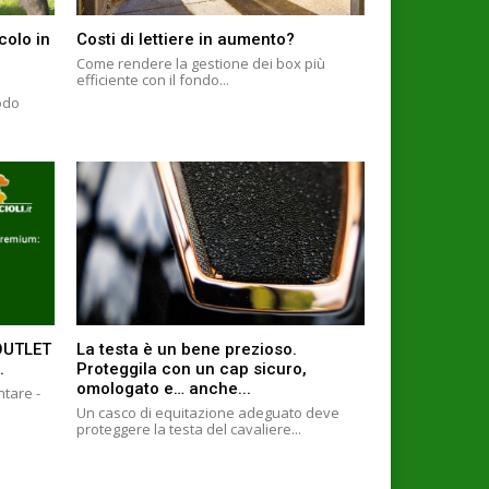
colo in
Costi di lettiere in aumento?
Come rendere la gestione dei box più
efficiente con il fondo...
odo
 OUTLET
La testa è un bene prezioso.
.
Proteggila con un cap sicuro,
omologato e… anche...
ntare -
Un casco di equitazione adeguato deve
proteggere la testa del cavaliere...