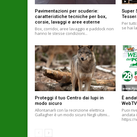
Pavimentazioni per scuderie:
Super 
caratteristiche tecniche per box,
Tesser
corsie, lavaggi e aree esterne
Per tutt
se hai l
Box, corridoi, aree lavaggio e paddock non
hanno le stesse condizioni...
Proteggi il tuo Centro dai lupi in
È andat
modo sicuro
WebTV
Allontanarli con la recinzione elettrica
Puoi riv
Gallagher è un modo sicuro Negli ultimi...
andata i