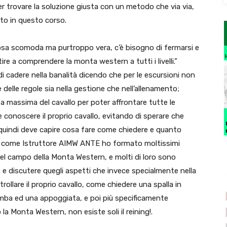
er trovare la soluzione giusta con un metodo che via via,
to in questo corso.
osa scomoda ma purtroppo vera, c’è bisogno di fermarsi e
tire a comprendere la monta western a tutti i livelli.”
di cadere nella banalità dicendo che per le escursioni non
elle regole sia nella gestione che nell’allenamento;
a massima del cavallo per poter affrontare tutte le
e conoscere il proprio cavallo, evitando di sperare che
 quindi deve capire cosa fare come chiedere e quanto
l 90 come Istruttore AIMW ANTE ho formato moltissimi
nel campo della Monta Western, e molti di loro sono
e discutere quegli aspetti che invece specialmente nella
lare il proprio cavallo, come chiedere una spalla in
amba ed una appoggiata, e poi più specificamente
a Monta Western, non esiste soli il reining!.