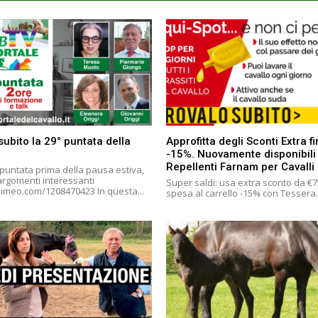
subito la 29° puntata della
Approfitta degli Sconti Extra f
-15%. Nuovamente disponibili
Repellenti Farnam per Cavalli
 puntata prima della pausa estiva,
 argomenti interessanti
Super saldi: usa extra sconto da €7
https://vimeo.com/1208470423 In questa...
spesa al carrello -15% con Tessera.