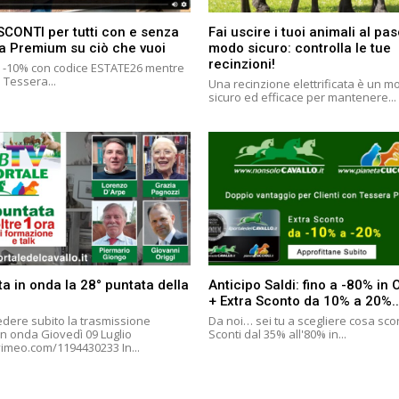
SCONTI per tutti con e senza
Fai uscire i tuoi animali al pas
a Premium su ciò che vuoi
modo sicuro: controlla le tue
recinzioni!
i: -10% con codice ESTATE26 mentre
a Tessera...
Una recinzione elettrificata è un m
sicuro ed efficace per mantenere...
a in onda la 28° puntata della
Anticipo Saldi: fino a -80% in
+ Extra Sconto da 10% a 20%..
edere subito la trasmissione
Da noi… sei tu a scegliere cosa sco
n onda Giovedì 09 Luglio
Sconti dal 35% all'80% in...
https://vimeo.com/1194430233 In...