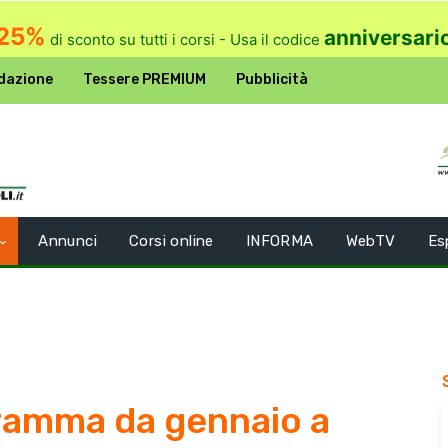
25%
anniversari
di sconto su tutti i corsi - Usa il codice
dazione
Tessere PREMIUM
Pubblicità
Annunci
Corsi online
INFORMA
WebTV
Es
gramma da gennaio a