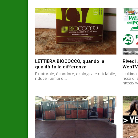
LETTIERA BIOCOCCO, quando la
Rivedi 
qualità fa la differenza
WebTV
È naturale, è inodore, ecologica e riciclabile,
L'ultima
riduce i tempi di...
ricca di