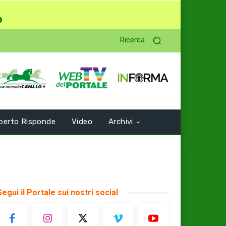
o
Ricerca
perto Risponde
Video
Archivi
Segui il Portale sui nostri social