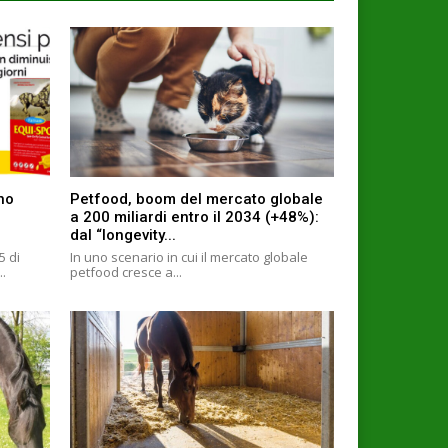
ino
Petfood, boom del mercato globale
a 200 miliardi entro il 2034 (+48%):
dal “longevity...
5 di
In uno scenario in cui il mercato globale
..
petfood cresce a...