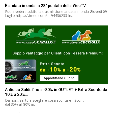
È andata in onda la 28° puntata della WebTV
Puoi rivedere subito la trasmissione andata in onda Giovedì 09
Luglio https://vimeo.com/1194430233 In...
Anticipo Saldi: fino a -80% in OUTLET + Extra Sconto da
10% a 20%...
Da noi… sei tu a scegliere cosa scontare - Sconti
dal 35% all'80% in...