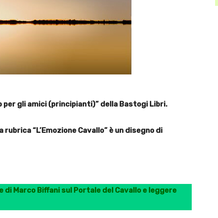
per gli amici (principianti)” della Bastogi Libri.
la rubrica “L’Emozione Cavallo” è un disegno di
 di Marco Biffani sul Portale del Cavallo e leggere