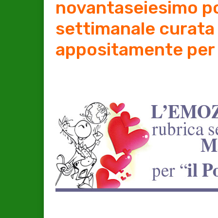
novantaseiesimo po
settimanale curata 
appositamente per 