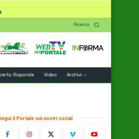
o
Ricerca
perto Risponde
Video
Archivi
Segui il Portale sui nostri social