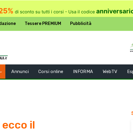
25%
anniversari
di sconto su tutti i corsi - Usa il codice
dazione
Tessere PREMIUM
Pubblicità
Annunci
Corsi online
INFORMA
WebTV
Es
 ecco il