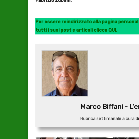
Fabrizio Zubani.
Per essere reindirizzato alla pagina personale
tutti i suoi post e articoli clicca QUI.
Marco Biffani - L'
Rubrica settimanale a cura di M