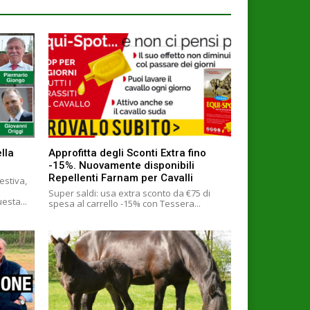
lla
Approfitta degli Sconti Extra fino
-15%. Nuovamente disponibili
Repellenti Farnam per Cavalli
estiva,
Super saldi: usa extra sconto da €75 di
m/1208470423 In questa...
spesa al carrello -15% con Tessera...