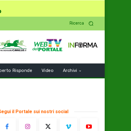
o
Ricerca
perto Risponde
Video
Archivi
Segui il Portale sui nostri social