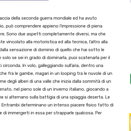
 caccia della seconda guerra mondiale ed ha avuto
ario, può comprendere appieno l’impressione di piena
ttere. Sono due aspetti completamente diversi, ma che
incolato alla motoristica ed alla tecnica, l’altro alla
 dalla sensazione di dominio di quello che hai sotto le
olo se sei in grado di dominarla, puoi scatenarla per il
i circonda. In volo, galleggiando sull’aria, dentro una
oche fra le gambe, magari in un looping tra le nuvole di un
me degli alberi di una valle che inizia dalla sommità di un
nato, nel pieno sole di un inverno italiano, giocando a
e si alternano sulla battigia di una spiaggia deserta. Le
 Entrambi determinano un intenso piacere fisico fatto di
 e di immergerti in essa per strapparle qualcosa. Per