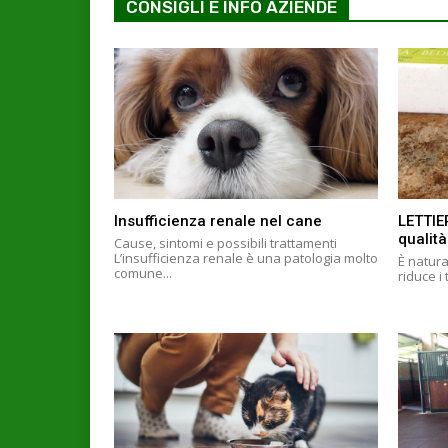
CONSIGLI E INFO AZIENDE
Insufficienza renale nel cane
LETTIE
qualità
Cause, sintomi e possibili trattamenti
L’insufficienza renale è una patologia molto
È natura
comune...
riduce i 