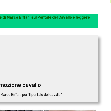
 di Marco Biffani sul Portale del Cavallo e leggere
emozione cavallo
arco Biffani per "Il portale del cavallo"