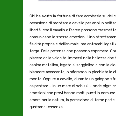
Chi ha avuto la fortuna di fare acrobazia su dei
occasione di montare a cavallo per anni in solit
libertà, che il cavallo e l’aereo possono trasme
comunicano le stesse emozioni. Uno strettamente v
fisicità propria e dell’animale, ma entrambi legati
terga. Della potenza che possono esprimere. Che s
piacere della velocità. Immersi nella bellezza che t
cabina metallica, legato al seggiolino e con la cl
biancore accecante, o sfiorando in picchiata le ci
monte. Oppure a cavallo, durante un galoppo sfre
calpestare – in un mare di schizzi – onde pigre ch
emozioni che provi hanno molti punti in comune.
amore per la natura, la percezione di farne parte
gustarne l’essenza.