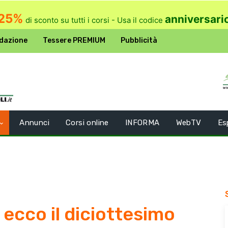
25%
anniversari
di sconto su tutti i corsi - Usa il codice
dazione
Tessere PREMIUM
Pubblicità
Annunci
Corsi online
INFORMA
WebTV
Es
 ecco il diciottesimo