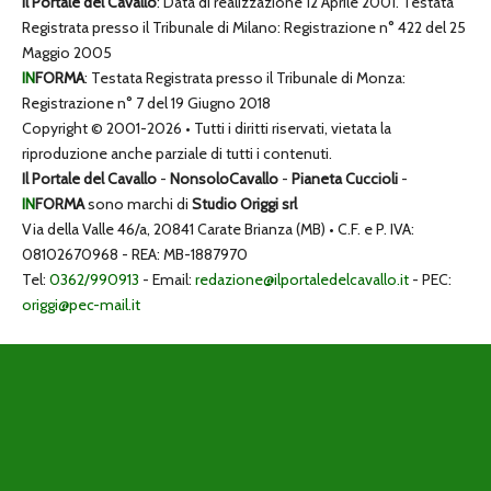
Il Portale del Cavallo
: Data di realizzazione 12 Aprile 2001. Testata
Registrata presso il Tribunale di Milano: Registrazione n° 422 del 25
Maggio 2005
IN
FORMA
: Testata Registrata presso il Tribunale di Monza:
Registrazione n° 7 del 19 Giugno 2018
Copyright © 2001-2026 • Tutti i diritti riservati, vietata la
riproduzione anche parziale di tutti i contenuti.
Il Portale del Cavallo
-
NonsoloCavallo
-
Pianeta Cuccioli
-
IN
FORMA
sono marchi di
Studio Origgi srl
Via della Valle 46/a, 20841 Carate Brianza (MB) • C.F. e P. IVA:
08102670968 - REA: MB-1887970
Tel:
0362/990913
- Email:
redazione@ilportaledelcavallo.it
- PEC:
origgi@pec-mail.it