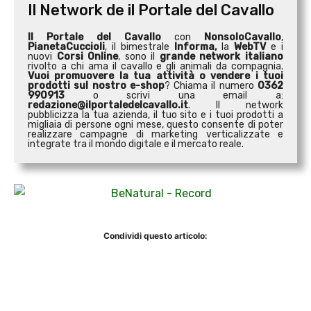
Il Network de il Portale del Cavallo
Il Portale del Cavallo
con
NonsoloCavallo
,
PianetaCuccioli
, il bimestrale
Informa,
la
WebTV
e i
nuovi
Corsi Online
, sono il
grande network italiano
rivolto a chi ama il cavallo e gli animali da compagnia.
Vuoi promuovere la tua attività o
vendere i tuoi
prodotti sul nostro e-shop
? Chiama il numero
0362
990913
o scrivi una email a:
redazione@ilportaledelcavallo.it
. Il network
pubblicizza la tua azienda, il tuo sito e i tuoi prodotti a
migliaia di persone ogni mese, questo consente di poter
realizzare campagne di marketing verticalizzate e
integrate tra il mondo digitale e il mercato reale.
Condividi questo articolo: