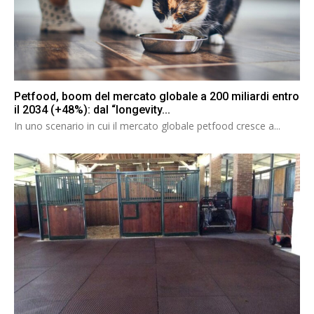
Petfood, boom del mercato globale a 200 miliardi entro
il 2034 (+48%): dal “longevity...
In uno scenario in cui il mercato globale petfood cresce a...