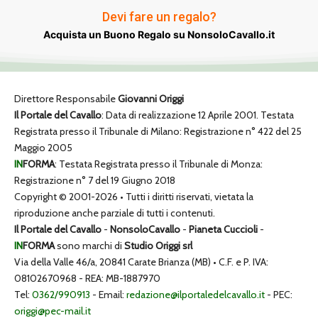
Devi fare un regalo?
Acquista un Buono Regalo su NonsoloCavallo.it
Direttore Responsabile
Giovanni Origgi
Il Portale del Cavallo
: Data di realizzazione 12 Aprile 2001. Testata
Registrata presso il Tribunale di Milano: Registrazione n° 422 del 25
Maggio 2005
IN
FORMA
: Testata Registrata presso il Tribunale di Monza:
Registrazione n° 7 del 19 Giugno 2018
Copyright © 2001-2026 • Tutti i diritti riservati, vietata la
riproduzione anche parziale di tutti i contenuti.
Il Portale del Cavallo
-
NonsoloCavallo
-
Pianeta Cuccioli
-
IN
FORMA
sono marchi di
Studio Origgi srl
Via della Valle 46/a, 20841 Carate Brianza (MB) • C.F. e P. IVA:
08102670968 - REA: MB-1887970
Tel:
0362/990913
- Email:
redazione@ilportaledelcavallo.it
- PEC:
origgi@pec-mail.it