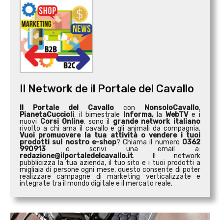
Il Network de il Portale del Cavallo
Il Portale del Cavallo
con
NonsoloCavallo
,
PianetaCuccioli
, il bimestrale
Informa,
la
WebTV
e i
nuovi
Corsi Online
, sono il
grande network italiano
rivolto a chi ama il cavallo e gli animali da compagnia.
Vuoi promuovere la tua attività o
vendere i tuoi
prodotti sul nostro e-shop
? Chiama il numero
0362
990913
o scrivi una email a:
redazione@ilportaledelcavallo.it
. Il network
pubblicizza la tua azienda, il tuo sito e i tuoi prodotti a
migliaia di persone ogni mese, questo consente di poter
realizzare campagne di marketing verticalizzate e
integrate tra il mondo digitale e il mercato reale.