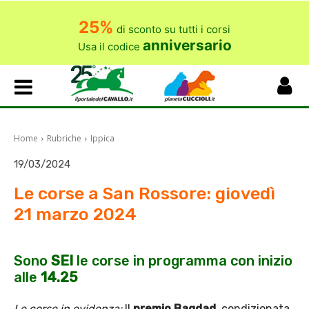
25%
di sconto su tutti i corsi
anniversario
Usa il codice
Home
Rubriche
Ippica
19/03/2024
Le corse a San Rossore: giovedì
21 marzo 2024
Sono
SEI
le corse in programma con inizio
alle
14.25
Le corse in evidenza:
Il
premio Bagdad
, condizionata