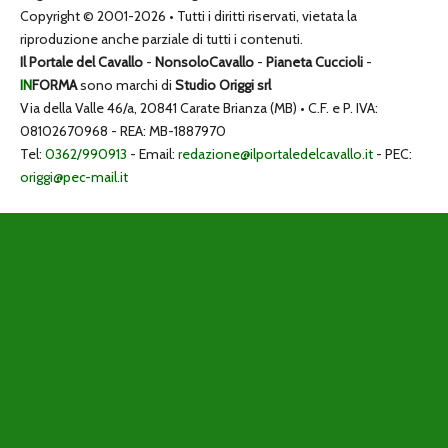
Copyright © 2001-2026 • Tutti i diritti riservati, vietata la
riproduzione anche parziale di tutti i contenuti.
Il Portale del Cavallo
-
NonsoloCavallo
-
Pianeta Cuccioli
-
IN
FORMA
sono marchi di
Studio Origgi srl
Via della Valle 46/a, 20841 Carate Brianza (MB) • C.F. e P. IVA:
08102670968 - REA: MB-1887970
Tel:
0362/990913
- Email:
redazione@ilportaledelcavallo.it
- PEC:
origgi@pec-mail.it