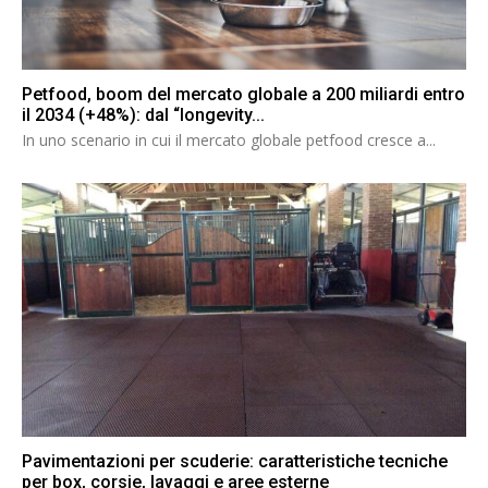
Petfood, boom del mercato globale a 200 miliardi entro
il 2034 (+48%): dal “longevity...
In uno scenario in cui il mercato globale petfood cresce a...
Pavimentazioni per scuderie: caratteristiche tecniche
per box, corsie, lavaggi e aree esterne