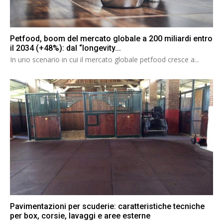
Petfood, boom del mercato globale a 200 miliardi entro
il 2034 (+48%): dal “longevity...
In uno scenario in cui il mercato globale petfood cresce a...
Pavimentazioni per scuderie: caratteristiche tecniche
per box, corsie, lavaggi e aree esterne