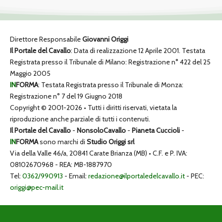
Direttore Responsabile
Giovanni Origgi
Il Portale del Cavallo
: Data di realizzazione 12 Aprile 2001. Testata
Registrata presso il Tribunale di Milano: Registrazione n° 422 del 25
Maggio 2005
IN
FORMA
: Testata Registrata presso il Tribunale di Monza:
Registrazione n° 7 del 19 Giugno 2018
Copyright © 2001-2026 • Tutti i diritti riservati, vietata la
riproduzione anche parziale di tutti i contenuti.
Il Portale del Cavallo
-
NonsoloCavallo
-
Pianeta Cuccioli
-
IN
FORMA
sono marchi di
Studio Origgi srl
Via della Valle 46/a, 20841 Carate Brianza (MB) • C.F. e P. IVA:
08102670968 - REA: MB-1887970
Tel:
0362/990913
- Email:
redazione@ilportaledelcavallo.it
- PEC:
origgi@pec-mail.it