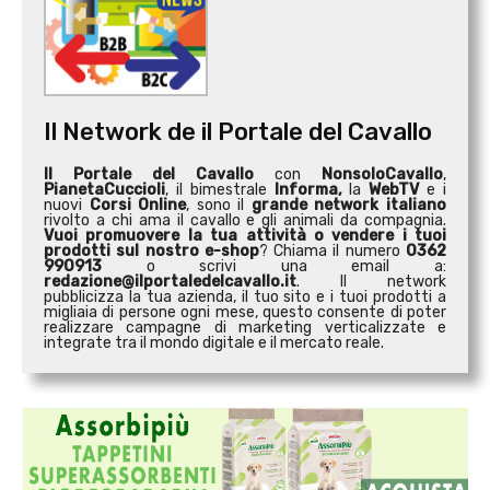
Il Network de il Portale del Cavallo
Il Portale del Cavallo
con
NonsoloCavallo
,
PianetaCuccioli
, il bimestrale
Informa,
la
WebTV
e i
nuovi
Corsi Online
, sono il
grande network italiano
rivolto a chi ama il cavallo e gli animali da compagnia.
Vuoi promuovere la tua attività o
vendere i tuoi
prodotti sul nostro e-shop
? Chiama il numero
0362
990913
o scrivi una email a:
redazione@ilportaledelcavallo.it
. Il network
pubblicizza la tua azienda, il tuo sito e i tuoi prodotti a
migliaia di persone ogni mese, questo consente di poter
realizzare campagne di marketing verticalizzate e
integrate tra il mondo digitale e il mercato reale.