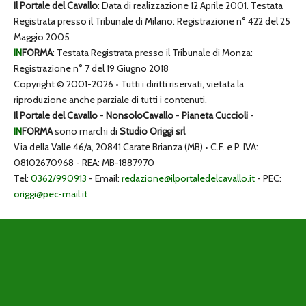
Il Portale del Cavallo
: Data di realizzazione 12 Aprile 2001. Testata
Registrata presso il Tribunale di Milano: Registrazione n° 422 del 25
Maggio 2005
IN
FORMA
: Testata Registrata presso il Tribunale di Monza:
Registrazione n° 7 del 19 Giugno 2018
Copyright © 2001-2026 • Tutti i diritti riservati, vietata la
riproduzione anche parziale di tutti i contenuti.
Il Portale del Cavallo
-
NonsoloCavallo
-
Pianeta Cuccioli
-
IN
FORMA
sono marchi di
Studio Origgi srl
Via della Valle 46/a, 20841 Carate Brianza (MB) • C.F. e P. IVA:
08102670968 - REA: MB-1887970
Tel:
0362/990913
- Email:
redazione@ilportaledelcavallo.it
- PEC:
origgi@pec-mail.it