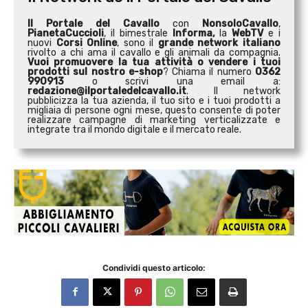
Il Portale del Cavallo
con
NonsoloCavallo
,
PianetaCuccioli
, il bimestrale
Informa,
la
WebTV
e i
nuovi
Corsi Online
, sono il
grande network italiano
rivolto a chi ama il cavallo e gli animali da compagnia.
Vuoi promuovere la tua attività o
vendere i tuoi
prodotti sul nostro e-shop
? Chiama il numero
0362
990913
o scrivi una email a:
redazione@ilportaledelcavallo.it
. Il network
pubblicizza la tua azienda, il tuo sito e i tuoi prodotti a
migliaia di persone ogni mese, questo consente di poter
realizzare campagne di marketing verticalizzate e
integrate tra il mondo digitale e il mercato reale.
Condividi questo articolo: