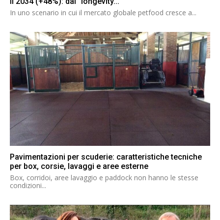
il 2034 (+48%): dal “longevity...
In uno scenario in cui il mercato globale petfood cresce a...
Pavimentazioni per scuderie: caratteristiche tecniche
per box, corsie, lavaggi e aree esterne
Box, corridoi, aree lavaggio e paddock non hanno le stesse
condizioni...