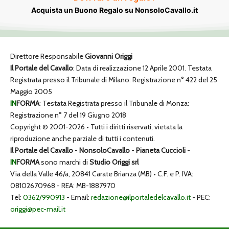
Acquista un Buono Regalo su NonsoloCavallo.it
Direttore Responsabile
Giovanni Origgi
Il Portale del Cavallo
: Data di realizzazione 12 Aprile 2001. Testata
Registrata presso il Tribunale di Milano: Registrazione n° 422 del 25
Maggio 2005
IN
FORMA
: Testata Registrata presso il Tribunale di Monza:
Registrazione n° 7 del 19 Giugno 2018
Copyright © 2001-2026 • Tutti i diritti riservati, vietata la
riproduzione anche parziale di tutti i contenuti.
Il Portale del Cavallo
-
NonsoloCavallo
-
Pianeta Cuccioli
-
IN
FORMA
sono marchi di
Studio Origgi srl
Via della Valle 46/a, 20841 Carate Brianza (MB) • C.F. e P. IVA:
08102670968 - REA: MB-1887970
Tel:
0362/990913
- Email:
redazione@ilportaledelcavallo.it
- PEC:
origgi@pec-mail.it