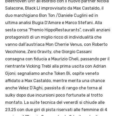
Beethoven Grif all’esordio con il nuovo partner Nicola
Salacone, Black Ll improvvisato da Max Castaldo, il
duo marchigiano Bon Ton /Daniele Cuglini ed in
ultima analisi Bugia D’Amore e Marco Stefani. Alla
sesta corsa “Premio HippoRestaurants”, cavalli anziani
protagonisti di un miglio ricco di individualità che
vanno dall’austriaca Mon Cherrie Venus, con Roberto
Vecchione, Zero Gravity, che Giorgio Cassani
consegna con fiducia a Maurizio Cheli, passando per il
rientrante Vicking Trebì alla prima uscita con Adrian
Gjoni; segnaliamo anche Token Bi, ospite veneto
affidato a Max Castaldo, mentre merita una chance
anche Velez D’Aghi, passista di rango che torna al
sulky dopo due incursioni poco fortunate al trotto
montato. La suite tecnica del venerdì si chiude alle
23.25 con due giri di pista riservati alle femmine di 4