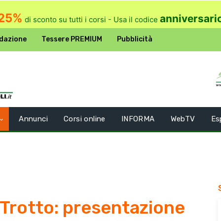
25%
anniversari
di sconto su tutti i corsi - Usa il codice
dazione
Tessere PREMIUM
Pubblicità
Annunci
Corsi online
INFORMA
WebTV
Es
Trotto: presentazione