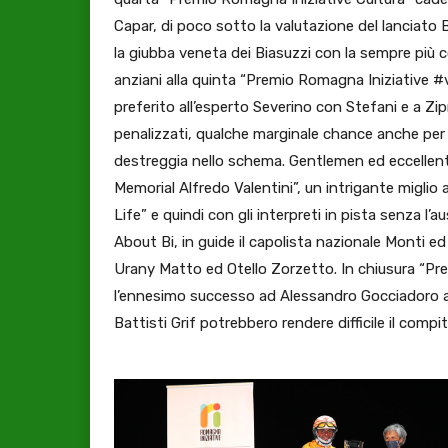
Capar, di poco sotto la valutazione del lanciato
la giubba veneta dei Biasuzzi con la sempre più 
anziani alla quinta “Premio Romagna Iniziative #v
preferito all’esperto Severino con Stefani e a Zip
penalizzati, qualche marginale chance anche pe
destreggia nello schema. Gentlemen ed eccellenti
Memorial Alfredo Valentini”, un intrigante migli
Life” e quindi con gli interpreti in pista senza l’a
About Bi, in guide il capolista nazionale Monti ed 
Urany Matto ed Otello Zorzetto. In chiusura “Prem
l’ennesimo successo ad Alessandro Gocciadoro an
Battisti Grif potrebbero rendere difficile il comp