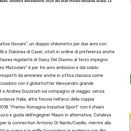
 Boko, vincitore dell’edizione 2020 del Gran Premio Riccardo Grassi. La
iative Giovani”, un doppio chilometro per due anni con
 e Dulcinea di Casei, citati in ordine di preferenza anche
l’aurea regolarità di Daisy Del Duomo al terzo impegno
o Mazzolani” è per tre anni ambiziosi e dal solido
 prospetti da ammirare anche in ottica classica come
occiadoro con il globetrotter Alessandro grande
et e Andrea Guzzinati sul compagno di viaggio, senza
asse Italia, altra freccia nell’arco della coppia
 2018 “Premio Romagna Iniziative Sport” con il chiaro
uzzi e guida dell’ingegner Mauro in alternativa, Cataleya
 per la connection Antonio Di Nardo/Casillo, mentre alla
ti in scena e la griffe Gocciadoro in evidenza con Big