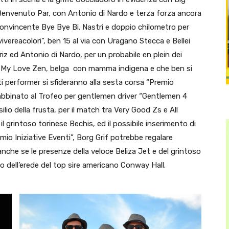
 Benvenuto Par, con Antonio di Nardo e terza forza ancora
convincente Bye Bye Bi. Nastri e doppio chilometro per
ivereacolori”, ben 15 al via con Uragano Stecca e Bellei
riz ed Antonio di Nardo, per un probabile en plein dei
r My Love Zen, belga con mamma indigena e che ben si
 performer si sfideranno alla sesta corsa “Premio
o abbinato al Trofeo per gentlemen driver “Gentlemen 4
usilio della frusta, per il match tra Very Good Zs e All
il grintoso torinese Bechis, ed il possibile inserimento di
io Iniziative Eventi”, Borg Grif potrebbe regalare
che se le presenze della veloce Beliza Jet e del grintoso
ito dell’erede del top sire americano Conway Hall.