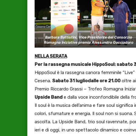
Barbara Battistini, Vice Presidente del Consorzio
Romagna Iniziative premia Alessandro Gocciadoro
NELLA SERATA
Per la rassegna musicale HippoSoul: sabato 31
HippoSoul è la rassegna canora femminile “Live” 
Cesena.
Sabato 31 lugliodalle ore 21.00
oltre ai
Premio Riccardo Grassi – Trofeo Romagna Iniziati
Upside Band
e dalla voce inconfondibile della 
Il soul è la musica dell’anima e fare soul signific
colori, sfumature e energia. Il soul non si suona.
ascolta. La Upside Band, trio soul ravennate, port
ieri e di oggi, in uno spettacolo dinamico e coinv