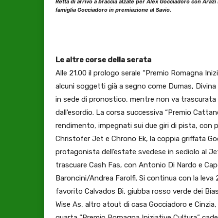
Retta di arrivo a braccia alzate per Alex Gocciadoro con Arazi
famiglia Gocciadoro in premiazione al Savio.
Le altre corse della serata
Alle 21.00 il prologo serale “Premio Romagna Iniz
alcuni soggetti già a segno come Dumas, Divina Bi
in sede di pronostico, mentre non va trascurata 
dall’esordio. La corsa successiva “Premio Cattane
rendimento, impegnati sui due giri di pista, con
Christofer Jet e Chrono Ek, la coppia griffata G
protagonista dell’estate svedese in sediolo al J
trascuare Cash Fas, con Antonio Di Nardo e Capocl
Baroncini/Andrea Farolfi. Si continua con la leva
favorito Calvados Bi, giubba rosso verde dei Bias
Wise As, altro atout di casa Gocciadoro e Cinzia,
quarta “Premio Romagna Iniziative Cultura” cadet