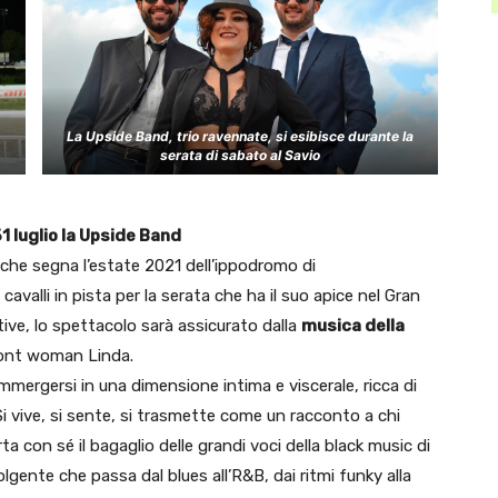
La Upside Band, trio ravennate, si esibisce durante la
serata di sabato al Savio
 luglio la Upside Band
che segna l’estate 2021 dell’ippodromo di
 cavalli in pista per la serata che ha il suo apice nel Gran
ve, lo spettacolo sarà assicurato dalla
musica della
front woman Linda.
a immergersi in una dimensione intima e viscerale, ricca di
 Si vive, si sente, si trasmette come un racconto a chi
a con sé il bagaglio delle grandi voci della black music di
olgente che passa dal blues all’R&B, dai ritmi funky alla