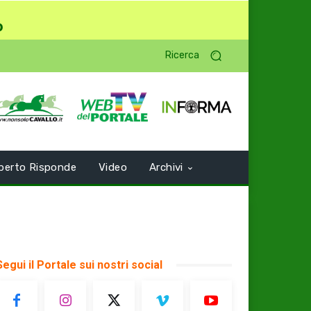
o
Ricerca
perto Risponde
Video
Archivi
Segui il Portale sui nostri social