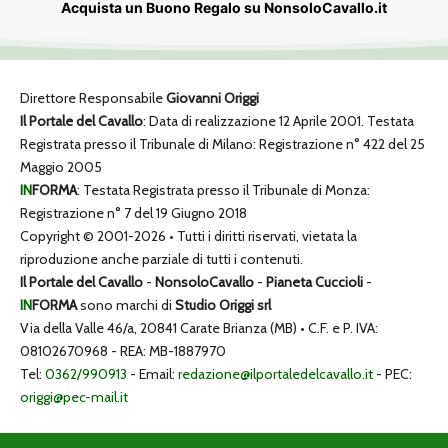
Acquista un Buono Regalo su NonsoloCavallo.it
Direttore Responsabile
Giovanni Origgi
Il Portale del Cavallo
: Data di realizzazione 12 Aprile 2001. Testata
Registrata presso il Tribunale di Milano: Registrazione n° 422 del 25
Maggio 2005
IN
FORMA
: Testata Registrata presso il Tribunale di Monza:
Registrazione n° 7 del 19 Giugno 2018
Copyright © 2001-2026 • Tutti i diritti riservati, vietata la
riproduzione anche parziale di tutti i contenuti.
Il Portale del Cavallo
-
NonsoloCavallo
-
Pianeta Cuccioli
-
IN
FORMA
sono marchi di
Studio Origgi srl
Via della Valle 46/a, 20841 Carate Brianza (MB) • C.F. e P. IVA:
08102670968 - REA: MB-1887970
Tel:
0362/990913
- Email:
redazione@ilportaledelcavallo.it
- PEC:
origgi@pec-mail.it