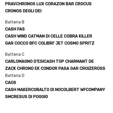
PRAV
CHRONOS LUX
CORAZON BAR
CROCUS
CRONOS DEGLI DEI
Batteria B
CASH FAS
CASH WIND
CATMAN DI CELLE
COBRA KILLER
GAR
COCCO BFC
COLIBRI’ JET
COSMO SPRITZ
Batteria C
CARLOMAGNO D’ESI
CASH TOP
CHARMANT DE
ZACK
CHRONO EK
CONDOR PASA
GAR
CROIZEROSS
Batteria D
CAOS
CASH MAKER
COBALTO DI NO
COLBERT WF
COMPANY
SM
CRESUS DI POGGIO