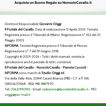
Acquista un Buono Regalo su NonsoloCavallo.it
Direttore Responsabile
Giovanni Origgi
Il Portale del Cavallo
: Data di realizzazione 12 Aprile 2001. Testata
Registrata presso il Tribunale di Milano: Registrazione n° 422 del 25
Maggio 2005
IN
FORMA
: Testata Registrata presso il Tribunale di Monza:
Registrazione n° 7 del 19 Giugno 2018
Copyright © 2001-2026 • Tutti i diritti riservati, vietata la
riproduzione anche parziale di tutti i contenuti.
Il Portale del Cavallo
-
NonsoloCavallo
-
Pianeta Cuccioli
-
IN
FORMA
sono marchi di
Studio Origgi srl
Via della Valle 46/a, 20841 Carate Brianza (MB) • C.F. e P. IVA:
08102670968 - REA: MB-1887970
Tel:
0362/990913
- Email:
redazione@ilportaledelcavallo.it
- PEC:
origgi@pec-mail.it