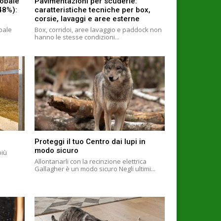
lobale
Pavimentazioni per scuderie:
+48%):
caratteristiche tecniche per box,
corsie, lavaggi e aree esterne
obale
Box, corridoi, aree lavaggio e paddock non
hanno le stesse condizioni...
Proteggi il tuo Centro dai lupi in
modo sicuro
più
Allontanarli con la recinzione elettrica
Gallagher è un modo sicuro Negli ultimi...