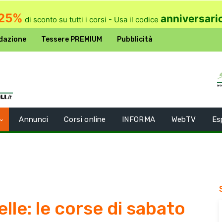
25%
anniversari
di sconto su tutti i corsi - Usa il codice
dazione
Tessere PREMIUM
Pubblicità
Annunci
Corsi online
INFORMA
WebTV
Es
le: le corse di sabato