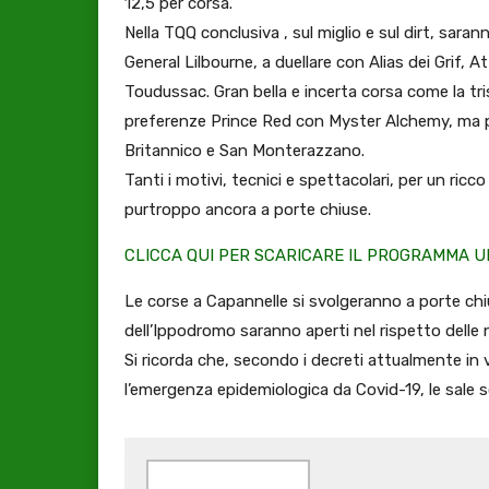
12,5 per corsa.
Nella TQQ conclusiva , sul miglio e sul dirt, sara
General Lilbourne, a duellare con Alias dei Grif, 
Toudussac. Gran bella e incerta corsa come la tris
preferenze Prince Red con Myster Alchemy, ma 
Britannico e San Monterazzano.
Tanti i motivi, tecnici e spettacolari, per un ricc
purtroppo ancora a porte chiuse.
CLICCA QUI PER SCARICARE IL PROGRAMMA UFF
Le corse a Capannelle si svolgeranno a porte chius
dell’Ippodromo saranno aperti nel rispetto delle
Si ricorda che, secondo i decreti attualmente in
l’emergenza epidemiologica da Covid-19, le sale 