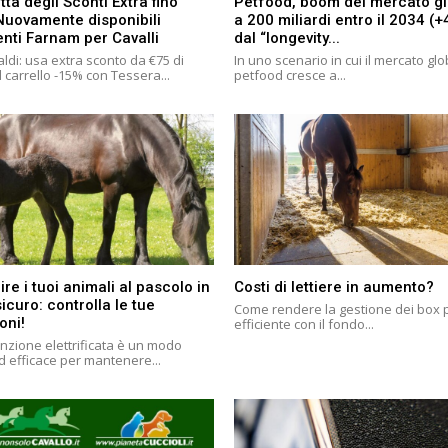
tta degli Sconti Extra fino
Petfood, boom del mercato g
Nuovamente disponibili
a 200 miliardi entro il 2034 (
enti Farnam per Cavalli
dal “longevity...
ldi: usa extra sconto da €75 di
In uno scenario in cui il mercato gl
 carrello -15% con Tessera...
petfood cresce a...
ire i tuoi animali al pascolo in
Costi di lettiere in aumento?
curo: controlla le tue
Come rendere la gestione dei box 
oni!
efficiente con il fondo...
nzione elettrificata è un modo
d efficace per mantenere...