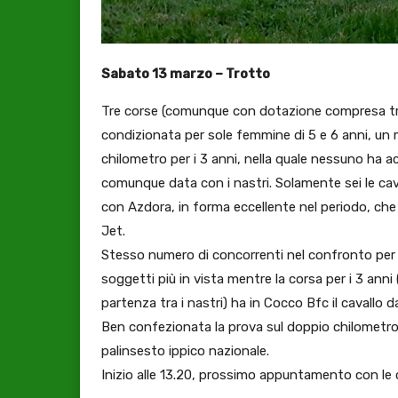
Sabato 13 marzo – Trotto
Tre corse (comunque con dotazione compresa tra g
condizionata per sole femmine di 5 e 6 anni, un m
chilometro per i 3 anni, nella quale nessuno ha ac
comunque data con i nastri. Solamente sei le cava
con Azdora, in forma eccellente nel periodo, ch
Jet.
Stesso numero di concorrenti nel confronto per i
soggetti più in vista mentre la corsa per i 3 anni
partenza tra i nastri) ha in Cocco Bfc il cavallo 
Ben confezionata la prova sul doppio chilometro
palinsesto ippico nazionale.
Inizio alle 13.20, prossimo appuntamento con le c