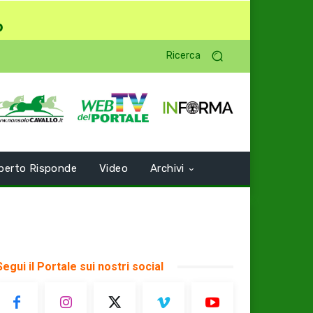
o
Ricerca
perto Risponde
Video
Archivi
Segui il Portale sui nostri social