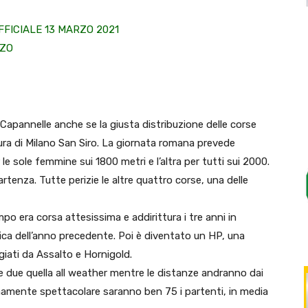
FICIALE 13 MARZO 2021
RZO
Capannelle anche se la giusta distribuzione delle corse
tura di Milano San Siro. La giornata romana prevede
 sole femmine sui 1800 metri e l’altra per tutti sui 2000.
artenza. Tutte perizie le altre quattro corse, una delle
mpo era corsa attesissima e addirittura i tre anni in
fica dell’anno precedente. Poi è diventato un HP, una
giati da Assalto e Hornigold.
 e due quella all weather mentre le distanze andranno dai
amente spettacolare saranno ben 75 i partenti, in media