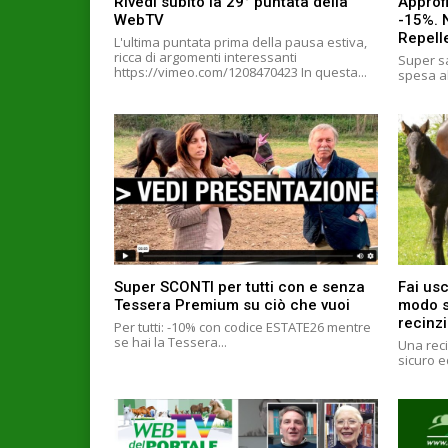
Rivedi subito la 29° puntata della
Approfi
WebTV
-15%. 
Repell
L'ultima puntata prima della pausa estiva,
ricca di argomenti interessanti
Super sa
https://vimeo.com/1208470423 In questa...
spesa al
Super SCONTI per tutti con e senza
Fai usc
Tessera Premium su ciò che vuoi
modo si
recinzi
Per tutti: -10% con codice ESTATE26 mentre
se hai la Tessera...
Una reci
sicuro e