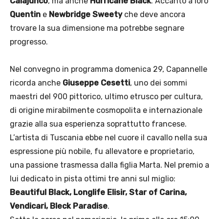
Calajunco
, ma anche
Hurricane Black
. Accanto a loro
Quentin
e
Newbridge Sweety
che deve ancora
trovare la sua dimensione ma potrebbe segnare
progresso.
Nel convegno in programma domenica 29, Capannelle
ricorda anche
Giuseppe Cesetti
, uno dei sommi
maestri del 900 pittorico, ultimo etrusco per cultura,
di origine mirabilmente cosmopolita e internazionale
grazie alla sua esperienza soprattutto francese.
L’artista di Tuscania ebbe nel cuore il cavallo nella sua
espressione più nobile, fu allevatore e proprietario,
una passione trasmessa dalla figlia Marta. Nel premio a
lui dedicato in pista ottimi tre anni sul miglio:
Beautiful Black, Longlife Elisir, Star of Carina,
Vendicari, Bleck Paradise
.