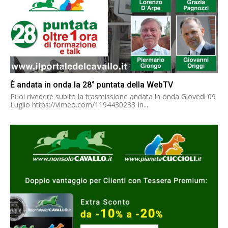
È andata in onda la 28° puntata della WebTV
Puoi rivedere subito la trasmissione andata in onda Giovedì 09
Luglio https://vimeo.com/1194430233 In...