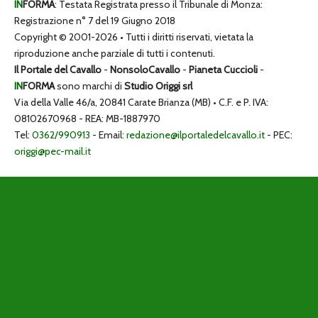
IN
FORMA
: Testata Registrata presso il Tribunale di Monza:
Registrazione n° 7 del 19 Giugno 2018
Copyright © 2001-2026 • Tutti i diritti riservati, vietata la
riproduzione anche parziale di tutti i contenuti.
Il Portale del Cavallo
-
NonsoloCavallo
-
Pianeta Cuccioli
-
IN
FORMA
sono marchi di
Studio Origgi srl
Via della Valle 46/a, 20841 Carate Brianza (MB) • C.F. e P. IVA:
08102670968 - REA: MB-1887970
Tel:
0362/990913
- Email:
redazione@ilportaledelcavallo.it
- PEC:
origgi@pec-mail.it