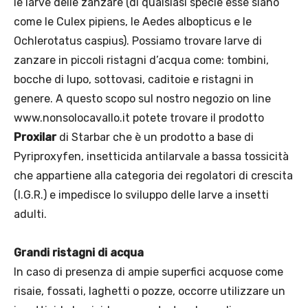
le larve delle zanzare (di qualsiasi specie esse siano
come le Culex pipiens, le Aedes albopticus e le
Ochlerotatus caspius). Possiamo trovare larve di
zanzare in piccoli ristagni d’acqua come: tombini,
bocche di lupo, sottovasi, caditoie e ristagni in
genere. A questo scopo sul nostro negozio on line
www.nonsolocavallo.it potete trovare il prodotto
Proxilar
di Starbar che è un prodotto a base di
Pyriproxyfen, insetticida antilarvale a bassa tossicità
che appartiene alla categoria dei regolatori di crescita
(I.G.R.) e impedisce lo sviluppo delle larve a insetti
adulti.
Grandi ristagni di acqua
In caso di presenza di ampie superfici acquose come
risaie, fossati, laghetti o pozze, occorre utilizzare un