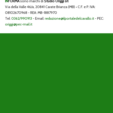
IN
FORMA
sono marchi di
Studio Origgi srl
Via della Valle 46/a, 20841 Carate Brianza (MB) • C.F. e P. IVA:
08102670968 - REA: MB-1887970
Tel:
0362/990913
- Email:
redazione@ilportaledelcavallo.it
- PEC:
origgi@pec-mail.it