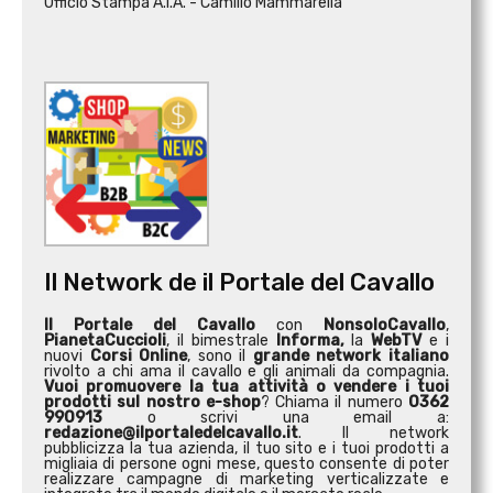
Ufficio Stampa A.I.A. - Camillo Mammarella
Il Network de il Portale del Cavallo
Il Portale del Cavallo
con
NonsoloCavallo
,
PianetaCuccioli
, il bimestrale
Informa,
la
WebTV
e i
nuovi
Corsi Online
, sono il
grande network italiano
rivolto a chi ama il cavallo e gli animali da compagnia.
Vuoi promuovere la tua attività o
vendere i tuoi
prodotti sul nostro e-shop
? Chiama il numero
0362
990913
o scrivi una email a:
redazione@ilportaledelcavallo.it
. Il network
pubblicizza la tua azienda, il tuo sito e i tuoi prodotti a
migliaia di persone ogni mese, questo consente di poter
realizzare campagne di marketing verticalizzate e