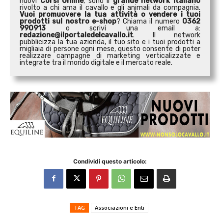
nuovi
Corsi Online
, sono il
grande network italiano
rivolto a chi ama il cavallo e gli animali da compagnia.
Vuoi promuovere la tua attività o
vendere i tuoi
prodotti sul nostro e-shop
? Chiama il numero
0362
990913
o scrivi una email a:
redazione@ilportaledelcavallo.it
. Il network
pubblicizza la tua azienda, il tuo sito e i tuoi prodotti a
migliaia di persone ogni mese, questo consente di poter
realizzare campagne di marketing verticalizzate e
integrate tra il mondo digitale e il mercato reale.
Condividi questo articolo:
TAG
Associazioni e Enti