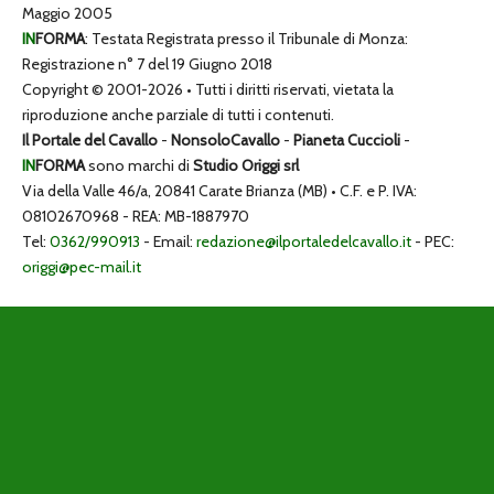
Maggio 2005
IN
FORMA
: Testata Registrata presso il Tribunale di Monza:
Registrazione n° 7 del 19 Giugno 2018
Copyright © 2001-2026 • Tutti i diritti riservati, vietata la
riproduzione anche parziale di tutti i contenuti.
Il Portale del Cavallo
-
NonsoloCavallo
-
Pianeta Cuccioli
-
IN
FORMA
sono marchi di
Studio Origgi srl
Via della Valle 46/a, 20841 Carate Brianza (MB) • C.F. e P. IVA:
08102670968 - REA: MB-1887970
Tel:
0362/990913
- Email:
redazione@ilportaledelcavallo.it
- PEC:
origgi@pec-mail.it