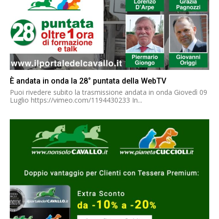
È andata in onda la 28° puntata della WebTV
Puoi rivedere subito la trasmissione andata in onda Giovedì 09
Luglio https://vimeo.com/1194430233 In...