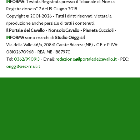
IN
FORMA
: Testata Registrata presso il Tribunale di Monza:
Registrazione n° 7 del 19 Giugno 2018
Copyright © 2001-2026 • Tutti i diritti riservati, vietata la
riproduzione anche parziale di tutti i contenuti.
Il Portale del Cavallo
-
NonsoloCavallo
-
Pianeta Cuccioli
-
IN
FORMA
sono marchi di
Studio Origgi srl
Via della Valle 46/a, 20841 Carate Brianza (MB) • C.F. e P. IVA:
08102670968 - REA: MB-1887970
Tel:
0362/990913
- Email:
redazione@ilportaledelcavallo.it
- PEC:
origgi@pec-mail.it