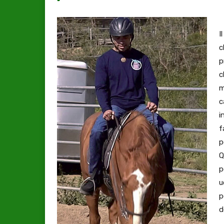
I
c
p
c
m
c
i
f
p
Q
p
u
p
d