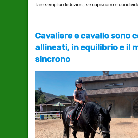
fare semplici deduzioni, se capiscono e condividon
Cavaliere e cavallo sono c
allineati, in equilibrio e i
sincrono