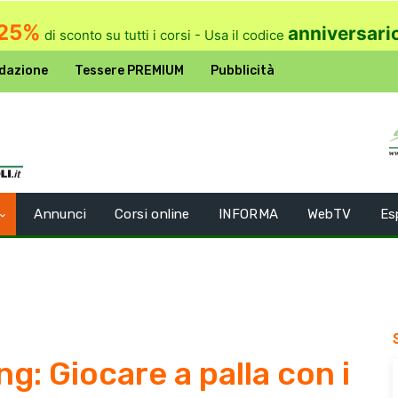
25%
anniversari
di sconto su tutti i corsi - Usa il codice
dazione
Tessere PREMIUM
Pubblicità
Annunci
Corsi online
INFORMA
WebTV
Es
: Giocare a palla con i