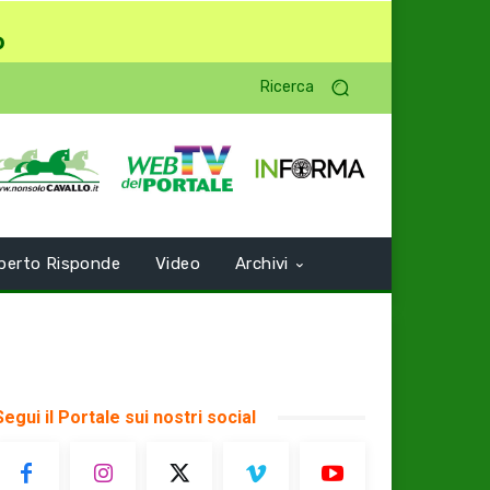
o
Ricerca
perto Risponde
Video
Archivi
Segui il Portale sui nostri social