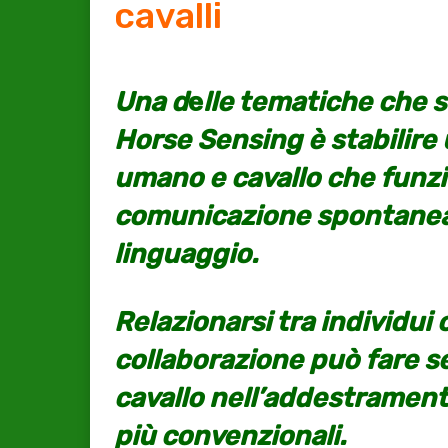
cavalli
Una d
e
lle tem
atiche che 
Horse Sensing è stabilire 
umano e cavallo che funzi
comunicazione spontanea
linguaggio.
Relazionarsi tra individui
collaborazione può fare 
cavallo nell’addestramento
più convenzionali.