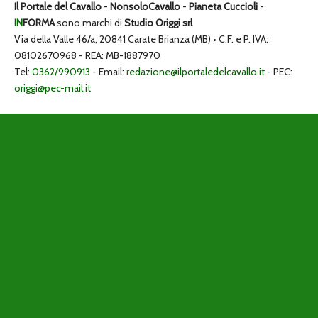
Il Portale del Cavallo
-
NonsoloCavallo
-
Pianeta Cuccioli
-
IN
FORMA
sono marchi di
Studio Origgi srl
Via della Valle 46/a, 20841 Carate Brianza (MB) • C.F. e P. IVA:
08102670968 - REA: MB-1887970
Tel:
0362/990913
- Email:
redazione@ilportaledelcavallo.it
- PEC:
origgi@pec-mail.it