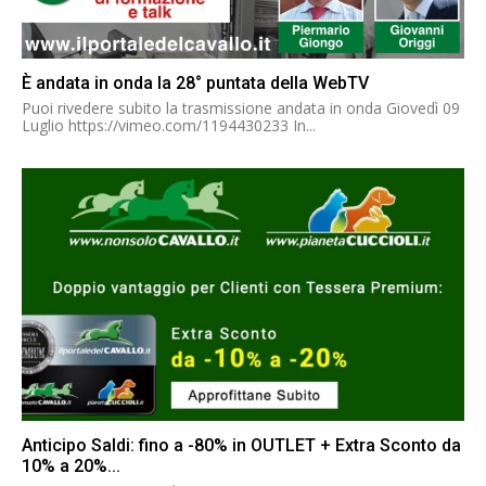
È andata in onda la 28° puntata della WebTV
Puoi rivedere subito la trasmissione andata in onda Giovedì 09
Luglio https://vimeo.com/1194430233 In...
Anticipo Saldi: fino a -80% in OUTLET + Extra Sconto da
10% a 20%...