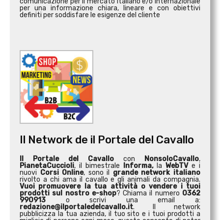
comunicazione per il mercato italiano e/o internazionale
per una informazione chiara, lineare e con obiettivi
definiti per soddisfare le esigenze del cliente
Il Network de il Portale del Cavallo
Il Portale del Cavallo
con
NonsoloCavallo
,
PianetaCuccioli
, il bimestrale
Informa,
la
WebTV
e i
nuovi
Corsi Online
, sono il
grande network italiano
rivolto a chi ama il cavallo e gli animali da compagnia.
Vuoi promuovere la tua attività o
vendere i tuoi
prodotti sul nostro e-shop
? Chiama il numero
0362
990913
o scrivi una email a:
redazione@ilportaledelcavallo.it
. Il network
pubblicizza la tua azienda, il tuo sito e i tuoi prodotti a