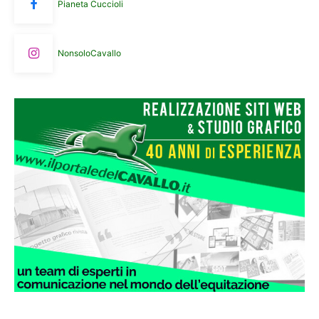
Pianeta Cuccioli
NonsoloCavallo