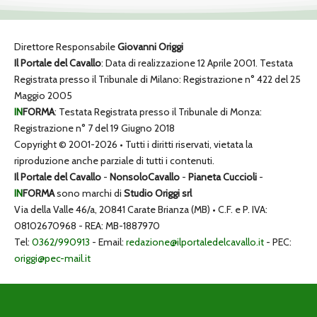
Direttore Responsabile
Giovanni Origgi
Il Portale del Cavallo
: Data di realizzazione 12 Aprile 2001. Testata
Registrata presso il Tribunale di Milano: Registrazione n° 422 del 25
Maggio 2005
IN
FORMA
: Testata Registrata presso il Tribunale di Monza:
Registrazione n° 7 del 19 Giugno 2018
Copyright © 2001-2026 • Tutti i diritti riservati, vietata la
riproduzione anche parziale di tutti i contenuti.
Il Portale del Cavallo
-
NonsoloCavallo
-
Pianeta Cuccioli
-
IN
FORMA
sono marchi di
Studio Origgi srl
Via della Valle 46/a, 20841 Carate Brianza (MB) • C.F. e P. IVA:
08102670968 - REA: MB-1887970
Tel:
0362/990913
- Email:
redazione@ilportaledelcavallo.it
- PEC:
origgi@pec-mail.it