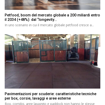
Petfood, boom del mercato globale a 200 miliardi entro
il 2034 (+48%): dal “longevity...
In uno scenario in cui il mercato globale petfood cresce a...
Pavimentazioni per scuderie: caratteristiche tecniche
per box, corsie, lavaggi e aree esterne
Box, corridoi, aree lavaggio e paddock non hanno le stesse