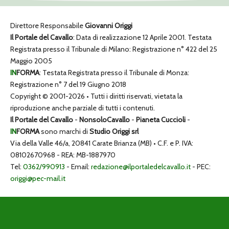
Direttore Responsabile
Giovanni Origgi
Il Portale del Cavallo
: Data di realizzazione 12 Aprile 2001. Testata
Registrata presso il Tribunale di Milano: Registrazione n° 422 del 25
Maggio 2005
IN
FORMA
: Testata Registrata presso il Tribunale di Monza:
Registrazione n° 7 del 19 Giugno 2018
Copyright © 2001-2026 • Tutti i diritti riservati, vietata la
riproduzione anche parziale di tutti i contenuti.
Il Portale del Cavallo
-
NonsoloCavallo
-
Pianeta Cuccioli
-
IN
FORMA
sono marchi di
Studio Origgi srl
Via della Valle 46/a, 20841 Carate Brianza (MB) • C.F. e P. IVA:
08102670968 - REA: MB-1887970
Tel:
0362/990913
- Email:
redazione@ilportaledelcavallo.it
- PEC:
origgi@pec-mail.it