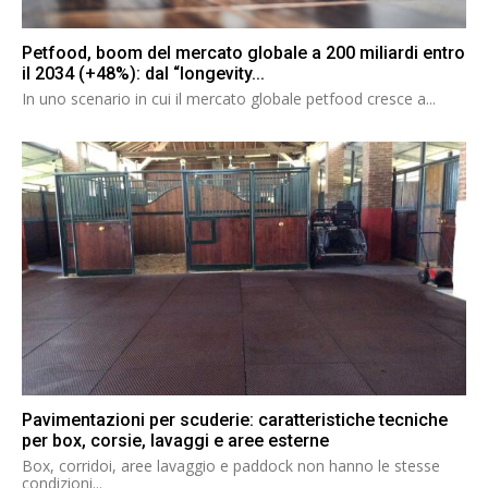
Petfood, boom del mercato globale a 200 miliardi entro
il 2034 (+48%): dal “longevity...
In uno scenario in cui il mercato globale petfood cresce a...
Pavimentazioni per scuderie: caratteristiche tecniche
per box, corsie, lavaggi e aree esterne
Box, corridoi, aree lavaggio e paddock non hanno le stesse
condizioni...