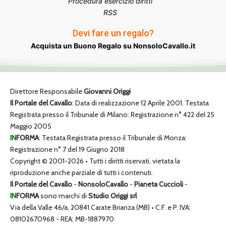
Procedura esercizio diritti
RSS
Devi fare un regalo?
Acquista un Buono Regalo su NonsoloCavallo.it
Direttore Responsabile
Giovanni Origgi
Il Portale del Cavallo
: Data di realizzazione 12 Aprile 2001. Testata
Registrata presso il Tribunale di Milano: Registrazione n° 422 del 25
Maggio 2005
IN
FORMA
: Testata Registrata presso il Tribunale di Monza:
Registrazione n° 7 del 19 Giugno 2018
Copyright © 2001-2026 • Tutti i diritti riservati, vietata la
riproduzione anche parziale di tutti i contenuti.
Il Portale del Cavallo
-
NonsoloCavallo
-
Pianeta Cuccioli
-
IN
FORMA
sono marchi di
Studio Origgi srl
Via della Valle 46/a, 20841 Carate Brianza (MB) • C.F. e P. IVA:
08102670968 - REA: MB-1887970