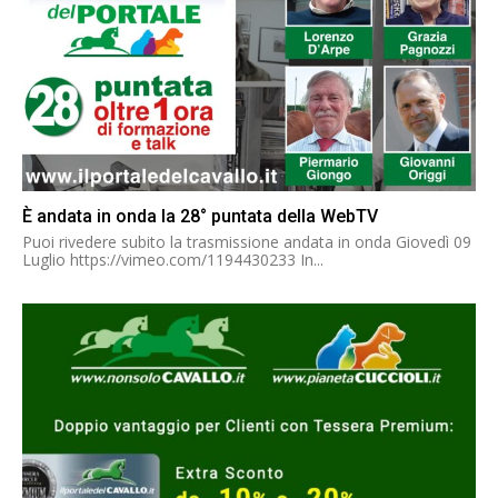
È andata in onda la 28° puntata della WebTV
Puoi rivedere subito la trasmissione andata in onda Giovedì 09
Luglio https://vimeo.com/1194430233 In...