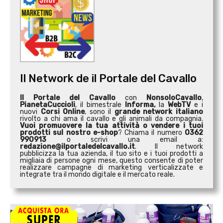
Il Network de il Portale del Cavallo
Il Portale del Cavallo
con
NonsoloCavallo
,
PianetaCuccioli
, il bimestrale
Informa,
la
WebTV
e i
nuovi
Corsi Online
, sono il
grande network italiano
rivolto a chi ama il cavallo e gli animali da compagnia.
Vuoi promuovere la tua attività o
vendere i tuoi
prodotti sul nostro e-shop
? Chiama il numero
0362
990913
o scrivi una email a:
redazione@ilportaledelcavallo.it
. Il network
pubblicizza la tua azienda, il tuo sito e i tuoi prodotti a
migliaia di persone ogni mese, questo consente di poter
realizzare campagne di marketing verticalizzate e
integrate tra il mondo digitale e il mercato reale.