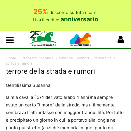
25%
di sconto su tutti i corsi
anniversario
Usa il codice
Home
L’Esperto Risponde
Susanna Li Mandri
terrore della
strada e rumori
terrore della strada e rumori
Gentilissima Susanna,
la mia cavalla ( 3/4 derivato arabo 4 anni)ha sempre
avuto un certo “timore“ della strada, ma ultimamente
sembrava l`affrontasse con maggior tranquillità. Poi tutto
è precipitato un giorno in cui la portavo alla longia nel
punto più stretto (anzichè montarla in quel punto mi