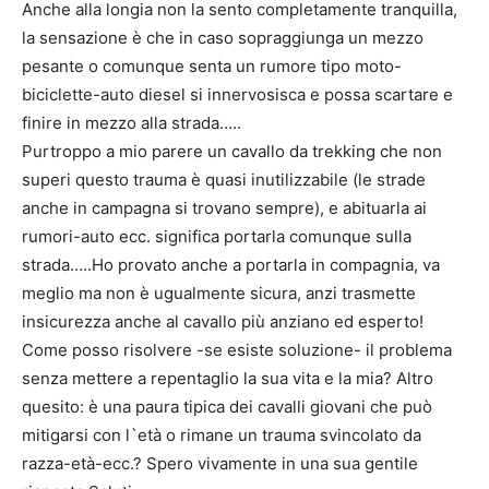
Anche alla longia non la sento completamente tranquilla,
la sensazione è che in caso sopraggiunga un mezzo
pesante o comunque senta un rumore tipo moto-
biciclette-auto diesel si innervosisca e possa scartare e
finire in mezzo alla strada…..
Purtroppo a mio parere un cavallo da trekking che non
superi questo trauma è quasi inutilizzabile (le strade
anche in campagna si trovano sempre), e abituarla ai
rumori-auto ecc. significa portarla comunque sulla
strada…..Ho provato anche a portarla in compagnia, va
meglio ma non è ugualmente sicura, anzi trasmette
insicurezza anche al cavallo più anziano ed esperto!
Come posso risolvere -se esiste soluzione- il problema
senza mettere a repentaglio la sua vita e la mia? Altro
quesito: è una paura tipica dei cavalli giovani che può
mitigarsi con l`età o rimane un trauma svincolato da
razza-età-ecc.? Spero vivamente in una sua gentile