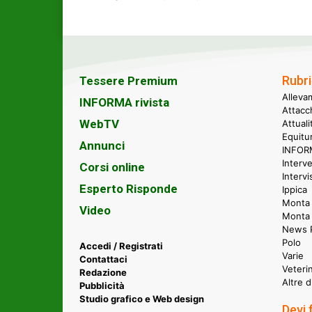
Rubri
Tessere Premium
Alleva
INFORMA rivista
Attacc
WebTV
Attual
Equitu
Annunci
INFORM
Interve
Corsi online
Intervi
Esperto Risponde
Ippica
Monta 
Video
Monta
News P
Polo
Accedi / Registrati
Varie
Contattaci
Veteri
Redazione
Altre d
Pubblicità
Studio grafico e Web design
Devi 