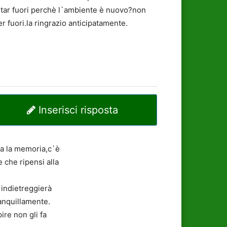
 star fuori perchè l`ambiente è nuovo?non
 fuori.la ringrazio anticipatamente.
Inserisci risposta
da la memoria,c`è
e che ripensi alla
o indietreggierà
ranquillamente.
ire non gli fa