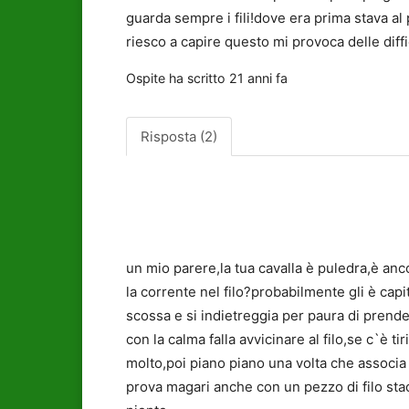
guarda sempre i fili!dove era prima stava a
riesco a capire questo mi provoca delle diff
Ospite
ha scritto
21 anni fa
Risposta (2)
un mio parere,la tua cavalla è puledra,è an
la corrente nel filo?probabilmente gli è capit
scossa e si indietreggia per paura di prend
con la calma falla avvicinare al filo,se c`è ti
molto,poi piano piano una volta che associa c
prova magari anche con un pezzo di filo stacc