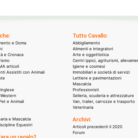
che:
Tutto Cavallo:
mento e Doma
Abbigliamento
hi
Alimenti e integratori
ità e Cronaca
Arte e oggettistica
rismo
Centri ippici, agriturismi, allevame
A articoli
Igiene e cosmesi
nti Assistiti con Animali
Immobiliari e società di servizi
ste
Lettiere e pavimentazioni
Mascalcia
Inglese
Professionisti
 Western
Selleria, scuderia e attrezzature
et e Animali
Van, trailer, carrozze e trasporto
Veterinaria
Archivi:
naria e Mascalcia
iscipline Equestri
Articoli precedenti il 2020
Forum
fare un regalo?