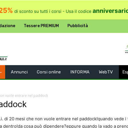
25%
anniversari
di sconto su tutti i corsi - Usa il codice
dazione
Tessere PREMIUM
Pubblicità
Annunci
Corsi online
INFORMA
WebTV
Es
on vuole entrare nel paddock
paddock
.i. di 20 mesi che non vuole entrare nel paddock!quando vede i f
rla dentro!da cosa può dipendere?eppure quando la vado a pre