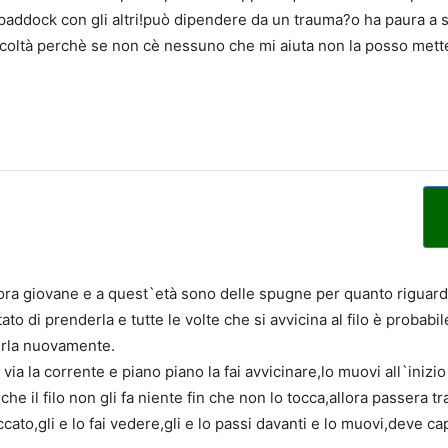
l paddock con gli altri!può dipendere da un trauma?o ha paura a
icoltà perchè se non cè nessuno che mi aiuta non la posso metter
cora giovane e a quest`età sono delle spugne per quanto riguar
ato di prenderla e tutte le volte che si avvicina al filo è probabil
erla nuovamente.
ri via la corrente e piano piano la fai avvicinare,lo muovi all`inizi
he il filo non gli fa niente fin che non lo tocca,allora passera t
ato,gli e lo fai vedere,gli e lo passi davanti e lo muovi,deve cap