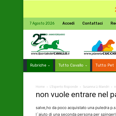
7 Agosto 2026
Accedi
Contattaci
Re
Rubriche
Tutto Cavallo
Tutto Pet
Home
L’Esperto Risponde
Susanna Li Mandri
n
non vuole entrare nel 
salve,ho da poco acquistato una puledra p.s
l`aiuto di una seconda persona per spinge