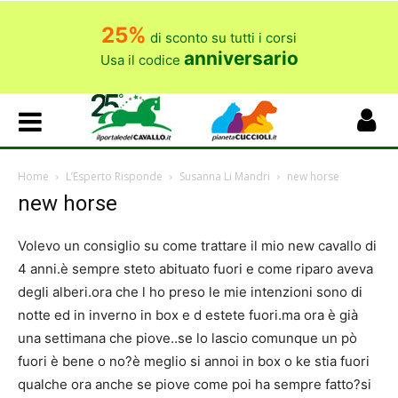
25%
di sconto su tutti i corsi
anniversario
Usa il codice
Home
L’Esperto Risponde
Susanna Li Mandri
new horse
new horse
Volevo un consiglio su come trattare il mio new cavallo di
4 anni.è sempre steto abituato fuori e come riparo aveva
degli alberi.ora che l ho preso le mie intenzioni sono di
notte ed in inverno in box e d estete fuori.ma ora è già
una settimana che piove..se lo lascio comunque un pò
fuori è bene o no?è meglio si annoi in box o ke stia fuori
qualche ora anche se piove come poi ha sempre fatto?si