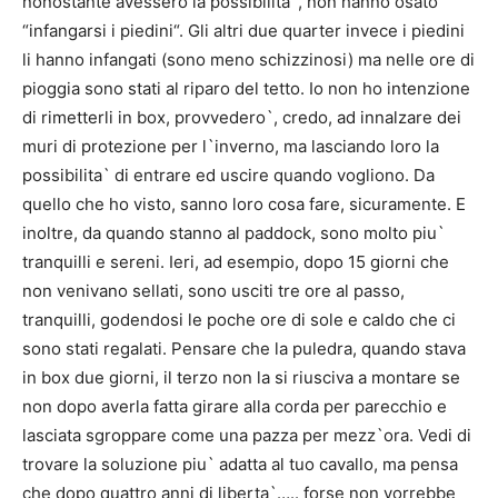
nonostante avessero la possibilita`, non hanno osato
“infangarsi i piedini“. Gli altri due quarter invece i piedini
li hanno infangati (sono meno schizzinosi) ma nelle ore di
pioggia sono stati al riparo del tetto. Io non ho intenzione
di rimetterli in box, provvedero`, credo, ad innalzare dei
muri di protezione per l`inverno, ma lasciando loro la
possibilita` di entrare ed uscire quando vogliono. Da
quello che ho visto, sanno loro cosa fare, sicuramente. E
inoltre, da quando stanno al paddock, sono molto piu`
tranquilli e sereni. Ieri, ad esempio, dopo 15 giorni che
non venivano sellati, sono usciti tre ore al passo,
tranquilli, godendosi le poche ore di sole e caldo che ci
sono stati regalati. Pensare che la puledra, quando stava
in box due giorni, il terzo non la si riusciva a montare se
non dopo averla fatta girare alla corda per parecchio e
lasciata sgroppare come una pazza per mezz`ora. Vedi di
trovare la soluzione piu` adatta al tuo cavallo, ma pensa
che dopo quattro anni di liberta`….. forse non vorrebbe