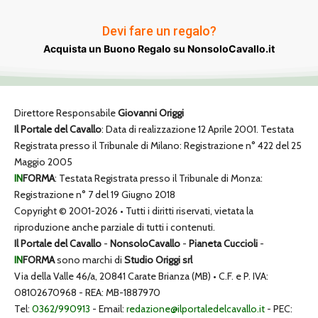
Devi fare un regalo?
Acquista un Buono Regalo su NonsoloCavallo.it
Direttore Responsabile
Giovanni Origgi
Il Portale del Cavallo
: Data di realizzazione 12 Aprile 2001. Testata
Registrata presso il Tribunale di Milano: Registrazione n° 422 del 25
Maggio 2005
IN
FORMA
: Testata Registrata presso il Tribunale di Monza:
Registrazione n° 7 del 19 Giugno 2018
Copyright © 2001-2026 • Tutti i diritti riservati, vietata la
riproduzione anche parziale di tutti i contenuti.
Il Portale del Cavallo
-
NonsoloCavallo
-
Pianeta Cuccioli
-
IN
FORMA
sono marchi di
Studio Origgi srl
Via della Valle 46/a, 20841 Carate Brianza (MB) • C.F. e P. IVA:
08102670968 - REA: MB-1887970
Tel:
0362/990913
- Email:
redazione@ilportaledelcavallo.it
- PEC: