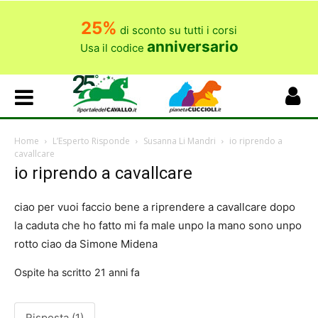
25%
di sconto su tutti i corsi
anniversario
Usa il codice
Home
L’Esperto Risponde
Susanna Li Mandri
io riprendo a
cavallcare
io riprendo a cavallcare
ciao per vuoi faccio bene a riprendere a cavallcare dopo
la caduta che ho fatto mi fa male unpo la mano sono unpo
rotto ciao da Simone Midena
Ospite
ha scritto
21 anni fa
Risposta (1)