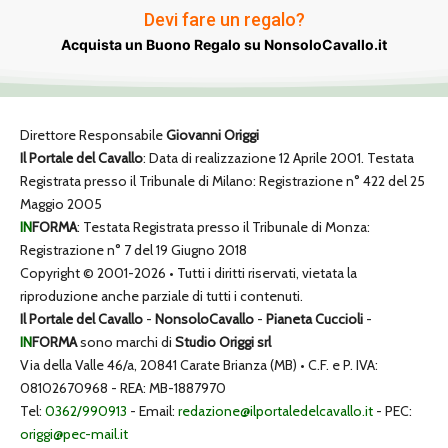
Devi fare un regalo?
Acquista un Buono Regalo su NonsoloCavallo.it
Direttore Responsabile
Giovanni Origgi
Il Portale del Cavallo
: Data di realizzazione 12 Aprile 2001. Testata
Registrata presso il Tribunale di Milano: Registrazione n° 422 del 25
Maggio 2005
IN
FORMA
: Testata Registrata presso il Tribunale di Monza:
Registrazione n° 7 del 19 Giugno 2018
Copyright © 2001-2026 • Tutti i diritti riservati, vietata la
riproduzione anche parziale di tutti i contenuti.
Il Portale del Cavallo
-
NonsoloCavallo
-
Pianeta Cuccioli
-
IN
FORMA
sono marchi di
Studio Origgi srl
Via della Valle 46/a, 20841 Carate Brianza (MB) • C.F. e P. IVA:
08102670968 - REA: MB-1887970
Tel:
0362/990913
- Email:
redazione@ilportaledelcavallo.it
- PEC:
origgi@pec-mail.it