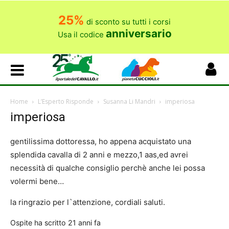
25%
di sconto su tutti i corsi
anniversario
Usa il codice
Home
L’Esperto Risponde
Susanna Li Mandri
imperiosa
imperiosa
gentilissima dottoressa, ho appena acquistato una
splendida cavalla di 2 anni e mezzo,1 aas,ed avrei
necessità di qualche consiglio perchè anche lei possa
volermi bene…
la ringrazio per l`attenzione, cordiali saluti.
Ospite
ha scritto
21 anni fa