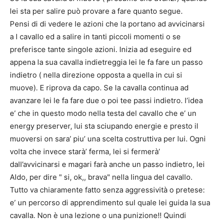
lei sta per salire può provare a fare quanto segue.
Pensi di di vedere le azioni che la portano ad avvicinarsi
a l cavallo ed a salire in tanti piccoli momenti o se
preferisce tante singole azioni. Inizia ad eseguire ed
appena la sua cavalla indietreggia lei le fa fare un passo
indietro ( nella direzione opposta a quella in cui si
muove). E riprova da capo. Se la cavalla continua ad
avanzare lei le fa fare due o poi tee passi indietro. l’idea
e’ che in questo modo nella testa del cavallo che e’ un
energy preserver, lui sta sciupando energie e presto il
muoversi on sara’ piu’ una scelta costruttiva per lui. Ogni
volta che invece starà’ ferma, lei si fermerà’
dall’avvicinarsi e magari farà anche un passo indietro, lei
Aldo, per dire " si, ok,, brava" nella lingua del cavallo.
Tutto va chiaramente fatto senza aggressività o pretese:
e’ un percorso di apprendimento sul quale lei guida la sua
cavalla. Non è una lezione o una punizione!! Quindi