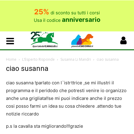
25%
di sconto su tutti i corsi
anniversario
Usa il codice
Home
L’Esperto Risponde
Susanna Li Mandri
ciao susanna
ciao susanna
ciao susanna !parlato con l`istrttrice ,se mi illustri il
programma e il peridodo che potresti venire io organizzo
anche una grigliata!!se mi puoi indicare anche il prezzo
cosi posso farmi un idea su cosa chiedere .attendo tue
notizie riccardo
p.s la cavalla sta migliorando!!!grazie