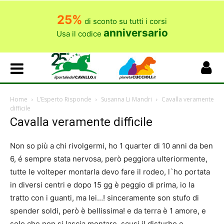
25%
di sconto su tutti i corsi
anniversario
Usa il codice
Home
L’Esperto Risponde
Susanna Li Mandri
Cavalla veramente
difficile
Cavalla veramente difficile
Non so più a chi rivolgermi, ho 1 quarter di 10 anni da ben
6, é sempre stata nervosa, però peggiora ulteriormente,
tutte le volteper montarla devo fare il rodeo, l`ho portata
in diversi centri e dopo 15 gg è peggio di prima, io la
tratto con i guanti, ma lei…! sinceramente son stufo di
spender soldi, però è bellissima! e da terra è 1 amore, e
solo che non si lascia montare. scusi il disturbo e