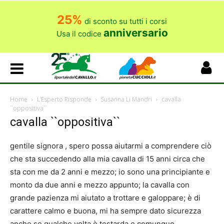
25%
di sconto su tutti i corsi
anniversario
Usa il codice
Home
L’Esperto Risponde
Susanna Li Mandri
cavalla
``oppositiva``
cavalla ``oppositiva``
gentile signora , spero possa aiutarmi a comprendere ciò
che sta succedendo alla mia cavalla di 15 anni circa che
sta con me da 2 anni e mezzo; io sono una principiante e
monto da due anni e mezzo appunto; la cavalla con
grande pazienza mi aiutato a trottare e galoppare; è di
carattere calmo e buona, mi ha sempre dato sicurezza
anche se qualche volta è testarda e comunque