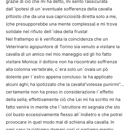
grazie di ciò che mi ha detto, mi sento rassicurata
dall`ipotesi di un`eventuale sofferenza della cavalla
pittosto che da una sua capricciosità diretta solo a me,
(che presupporebbe una mente complessa) e mi trova
solidale nel rifiuto dell`idea della frusta!
Nel frattempo si è verificata la coincidenza che un
Veterinario agopuntore di Torino sia venuto a visitare la
cavalla di un amico nel mio maneggio ed gli ho fatto
visitare Monica: il dottore non ha riscontrato soffrenze
alla colonna vertebrale, c`era solo un`ovaia un pò
dolente per l`estro appena concluso: le ha applicato
alcuni aghi; ha ipotizzato che la cavalla“volesse punirmi“…
certamente non ha preso in considerazione l`effetto
della sella; effettivamente ciò che Lei mi ha scritto mi ha
fatto venire in mente che l`istruttore mi segnala che sto
col busto eccessivamente flesso all`indietro e che potrei
provocare in quel modo mal di schiena alla cavalla. In
ogni caso la richiamo domani così ci parliamo meglio.