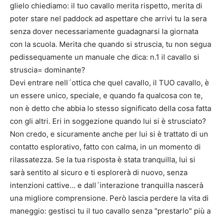
glielo chiediamo: il tuo cavallo merita rispetto, merita di
poter stare nel paddock ad aspettare che arrivi tu la sera
senza dover necessariamente guadagnarsi la giornata
con la scuola. Merita che quando si struscia, tu non segua
pedissequamente un manuale che dica: n.1 il cavallo si
struscia= dominante?
Devi entrare nell´ottica che quel cavallo, il TUO cavallo, è
un essere unico, speciale, e quando fa qualcosa con te,
non è detto che abbia lo stesso significato della cosa fatta
con gli altri. Eri in soggezione quando lui si è strusciato?
Non credo, e sicuramente anche per lui si è trattato di un
contatto esplorativo, fatto con calma, in un momento di
rilassatezza. Se la tua risposta è stata tranquilla, lui si
sarà sentito al sicuro e ti esplorerà di nuovo, senza
intenzioni cattive… e dall´interazione tranquilla nascerà
una migliore comprensione. Però lascia perdere la vita di
maneggio: gestisci tu il tuo cavallo senza "prestarlo" più a