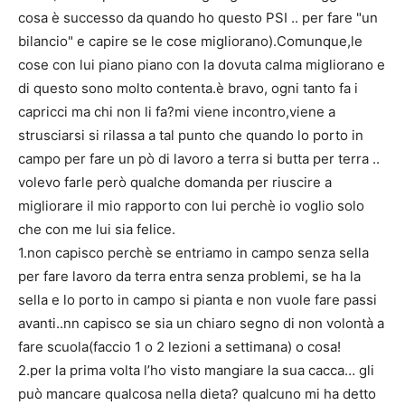
cosa è successo da quando ho questo PSI .. per fare "un
bilancio" e capire se le cose migliorano).Comunque,le
cose con lui piano piano con la dovuta calma migliorano e
di questo sono molto contenta.è bravo, ogni tanto fa i
capricci ma chi non li fa?mi viene incontro,viene a
strusciarsi si rilassa a tal punto che quando lo porto in
campo per fare un pò di lavoro a terra si butta per terra ..
volevo farle però qualche domanda per riuscire a
migliorare il mio rapporto con lui perchè io voglio solo
che con me lui sia felice.
1.non capisco perchè se entriamo in campo senza sella
per fare lavoro da terra entra senza problemi, se ha la
sella e lo porto in campo si pianta e non vuole fare passi
avanti..nn capisco se sia un chiaro segno di non volontà a
fare scuola(faccio 1 o 2 lezioni a settimana) o cosa!
2.per la prima volta l’ho visto mangiare la sua cacca… gli
può mancare qualcosa nella dieta? qualcuno mi ha detto