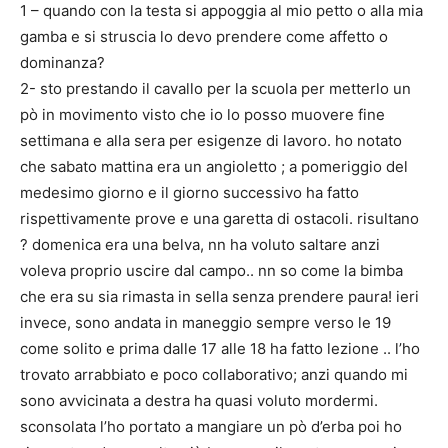
1 – quando con la testa si appoggia al mio petto o alla mia
gamba e si struscia lo devo prendere come affetto o
dominanza?
2- sto prestando il cavallo per la scuola per metterlo un
pò in movimento visto che io lo posso muovere fine
settimana e alla sera per esigenze di lavoro. ho notato
che sabato mattina era un angioletto ; a pomeriggio del
medesimo giorno e il giorno successivo ha fatto
rispettivamente prove e una garetta di ostacoli. risultano
? domenica era una belva, nn ha voluto saltare anzi
voleva proprio uscire dal campo.. nn so come la bimba
che era su sia rimasta in sella senza prendere paura! ieri
invece, sono andata in maneggio sempre verso le 19
come solito e prima dalle 17 alle 18 ha fatto lezione .. l’ho
trovato arrabbiato e poco collaborativo; anzi quando mi
sono avvicinata a destra ha quasi voluto mordermi.
sconsolata l’ho portato a mangiare un pò d’erba poi ho