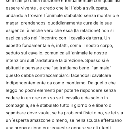
se il campo della relazione è fondamentale con qualsiasi
essere vivente , e credo che lei l´abbia sviluppata,
andando a trovare l´animale stabulato senza montarlo e
magari prendendosi quotidianamente cura delle sue
esigenze, è anche vero che essa (la relazione) non si
esplica solo nell´incontro con il cavallo da terra. Un
aspetto fondamentale è, infatti, come il nostro corpo,
seduto sul cavallo, comunica all´animale le nostre
intenzioni sull´andatura e la direzione. Spesso si è
abituati a pensare che "se trattiamo bene l´animale"
questo debba contraccambiarci facendosi cavalcare
indipendentemente da come montiamo. Da quello che
leggo ho pochi elementi per poterle rispondere senza
cadere in errore: non so se il cavallo è da solo o in
compagnia, se è stabulato tutto il giorno o è libero di
sgambare dove vuole, se ha problemi fisici o no, se lei sia
un´esperta amazzone o meno, se nella scuola effettuano
una preparazione pre-equestre oppure se gli utenti