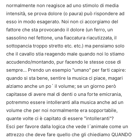
normalmente non reagisce ad uno stimolo di media
intensità, se prova dolore (o paura) può rispondere ad
esso in modo esagerato. Noi non ci accorgiamo del
fattore che sta provocando il dolore (un ferro, un
sassolino nel fettone, una fiaccatura riacutizzata, il
sottopancia troppo stretto etc. etc.) ma pensiamo solo
che il cavallo stia reagendo male quando noi lo stiamo
accudendo/montando, pur facendo le stesse cose di
sempre… Prendo un esempio "umano" per farti capire:
quando si sta bene, sentire la musica ci piace, magari
alziamo anche un po´ il volume; se un giorno però
capitasse di avere mal di denti o una forte emicrania,
potremmo essere intolleranti alla musica anche ad un
volume che per noi normalmente era sopportabile,
quante volte ci è capitato di essere "intolleranti"?
Esci per favore dalla logica che vede l´animale come un
attrezzo che deve fare quello che gli chiediamo QUANDO