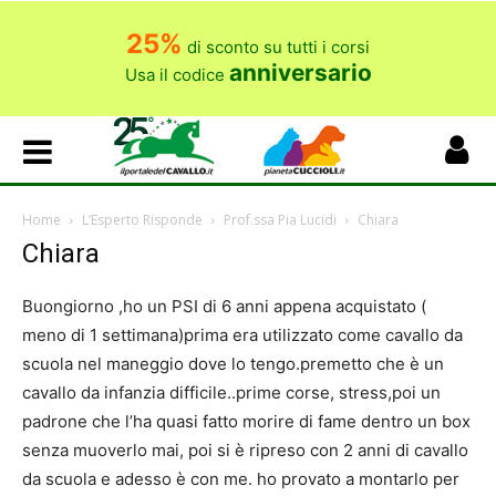
25%
di sconto su tutti i corsi
anniversario
Usa il codice
Home
L’Esperto Risponde
Prof.ssa Pia Lucidi
Chiara
Chiara
Buongiorno ,ho un PSI di 6 anni appena acquistato (
meno di 1 settimana)prima era utilizzato come cavallo da
scuola nel maneggio dove lo tengo.premetto che è un
cavallo da infanzia difficile..prime corse, stress,poi un
padrone che l’ha quasi fatto morire di fame dentro un box
senza muoverlo mai, poi si è ripreso con 2 anni di cavallo
da scuola e adesso è con me. ho provato a montarlo per