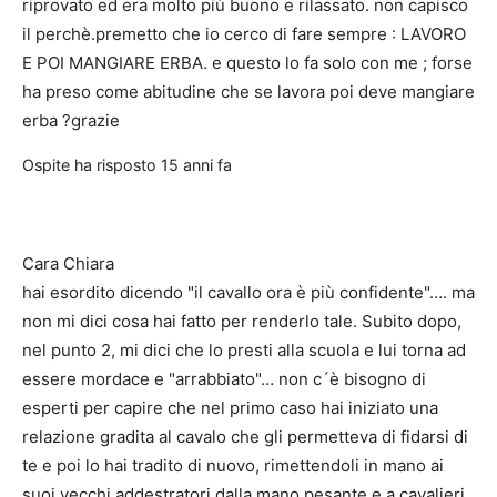
riprovato ed era molto più buono e rilassato. non capisco
il perchè.premetto che io cerco di fare sempre : LAVORO
E POI MANGIARE ERBA. e questo lo fa solo con me ; forse
ha preso come abitudine che se lavora poi deve mangiare
erba ?grazie
Ospite
ha risposto
15 anni fa
Cara Chiara
hai esordito dicendo "il cavallo ora è più confidente"…. ma
non mi dici cosa hai fatto per renderlo tale. Subito dopo,
nel punto 2, mi dici che lo presti alla scuola e lui torna ad
essere mordace e "arrabbiato"… non c´è bisogno di
esperti per capire che nel primo caso hai iniziato una
relazione gradita al cavalo che gli permetteva di fidarsi di
te e poi lo hai tradito di nuovo, rimettendoli in mano ai
suoi vecchi addestratori dalla mano pesante e a cavalieri