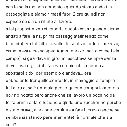
con la sella ma non domenica quando siamo andati in
passeggiata e siamo rimasti fuori 2 ore.quindi non
capisco se sia un rifiuto al lavoro.
a tal proposito vorrei esporle questa cosa :quando siamo
andati a fare la ns. prima passeggiata(intendo come
binomio) era tutt’altro cavallo! lo sentivo sotto di me vivo,
camminava a passo spedito(non mezzo morto come fa in
campo), si guardava in giro, mi ascoltava sempre senza
dover usare gli aiuti! facevo un piccolo accenno a
spostarsi a dx. per esempio e andava… era
obbediente,tranquillo,contento. in maneggio è sempre
tutt’altra cosa!è normale penso questo comportamento o
no? ho notato però anche che se lavoro un pochino da
terra prima di fare lezione e gli do uno zuccherino perchè
è stato bravo, a lezione continua a fare il bravo (anche se
sembra sia stanco perennemente)..è normale che sia
così?