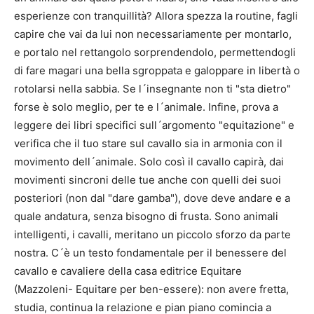
esperienze con tranquillità? Allora spezza la routine, fagli
capire che vai da lui non necessariamente per montarlo,
e portalo nel rettangolo sorprendendolo, permettendogli
di fare magari una bella sgroppata e galoppare in libertà o
rotolarsi nella sabbia. Se l´insegnante non ti "sta dietro"
forse è solo meglio, per te e l´animale. Infine, prova a
leggere dei libri specifici sull´argomento "equitazione" e
verifica che il tuo stare sul cavallo sia in armonia con il
movimento dell´animale. Solo così il cavallo capirà, dai
movimenti sincroni delle tue anche con quelli dei suoi
posteriori (non dal "dare gamba"), dove deve andare e a
quale andatura, senza bisogno di frusta. Sono animali
intelligenti, i cavalli, meritano un piccolo sforzo da parte
nostra. C´è un testo fondamentale per il benessere del
cavallo e cavaliere della casa editrice Equitare
(Mazzoleni- Equitare per ben-essere): non avere fretta,
studia, continua la relazione e pian piano comincia a