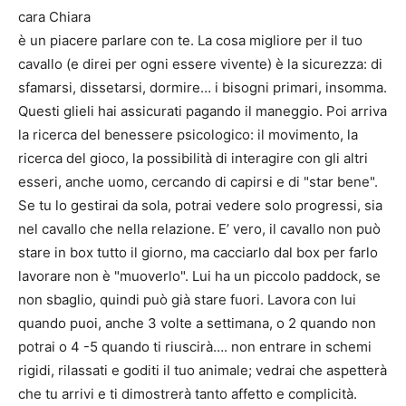
cara Chiara
è un piacere parlare con te. La cosa migliore per il tuo
cavallo (e direi per ogni essere vivente) è la sicurezza: di
sfamarsi, dissetarsi, dormire… i bisogni primari, insomma.
Questi glieli hai assicurati pagando il maneggio. Poi arriva
la ricerca del benessere psicologico: il movimento, la
ricerca del gioco, la possibilità di interagire con gli altri
esseri, anche uomo, cercando di capirsi e di "star bene".
Se tu lo gestirai da sola, potrai vedere solo progressi, sia
nel cavallo che nella relazione. E’ vero, il cavallo non può
stare in box tutto il giorno, ma cacciarlo dal box per farlo
lavorare non è "muoverlo". Lui ha un piccolo paddock, se
non sbaglio, quindi può già stare fuori. Lavora con lui
quando puoi, anche 3 volte a settimana, o 2 quando non
potrai o 4 -5 quando ti riuscirà…. non entrare in schemi
rigidi, rilassati e goditi il tuo animale; vedrai che aspetterà
che tu arrivi e ti dimostrerà tanto affetto e complicità.