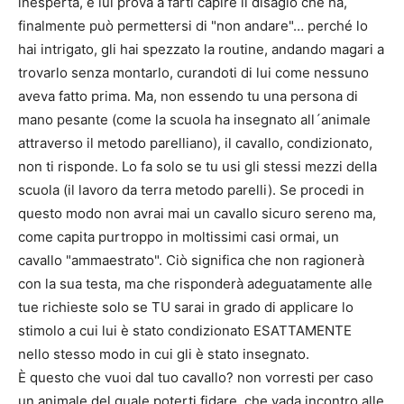
inesperta, e lui prova a farti capire il disagio che ha,
finalmente può permettersi di "non andare"… perché lo
hai intrigato, gli hai spezzato la routine, andando magari a
trovarlo senza montarlo, curandoti di lui come nessuno
aveva fatto prima. Ma, non essendo tu una persona di
mano pesante (come la scuola ha insegnato all´animale
attraverso il metodo parelliano), il cavallo, condizionato,
non ti risponde. Lo fa solo se tu usi gli stessi mezzi della
scuola (il lavoro da terra metodo parelli). Se procedi in
questo modo non avrai mai un cavallo sicuro sereno ma,
come capita purtroppo in moltissimi casi ormai, un
cavallo "ammaestrato". Ciò significa che non ragionerà
con la sua testa, ma che risponderà adeguatamente alle
tue richieste solo se TU sarai in grado di applicare lo
stimolo a cui lui è stato condizionato ESATTAMENTE
nello stesso modo in cui gli è stato insegnato.
È questo che vuoi dal tuo cavallo? non vorresti per caso
un animale del quale poterti fidare, che vada incontro alle